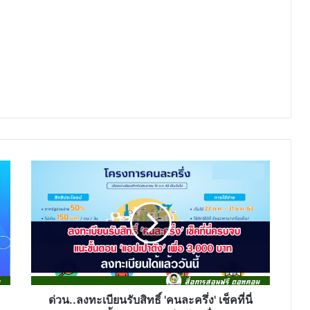
ด่วน..ลง
ทะเบียน
รับ
สิทธิ์
'คนละ
ครึ่ง'
เช็ค
ที่
นี่
ครบ
ด่วน..ลงทะเบียนรับสิทธิ์ 'คนละครึ่ง' เช็คที่นี่