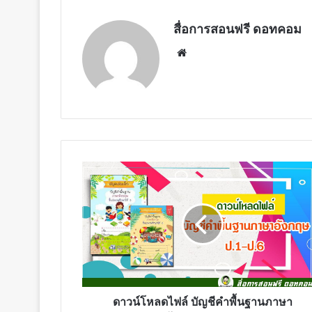
สื่อการสอนฟรี ดอทคอม
Website
ดาวน์โหลด
ไฟล์
บัญชี
คำ
พื้น
ฐาน
ภาษา
อังกฤษ
ป.1-
ป.6
ดาวน์โหลดไฟล์ บัญชีคำพื้นฐานภาษา