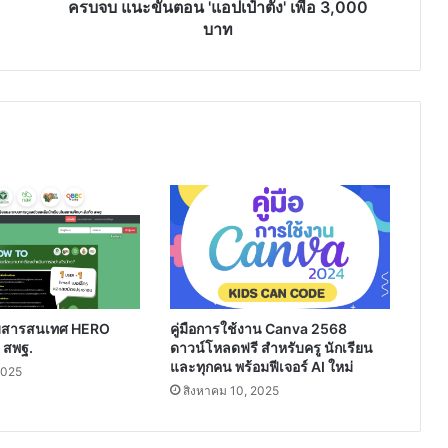
จบ
ครบจบ แนะขั้นตอน 'แอปเป๋าตัง' เพื่อ 3,000
แนะ
บาท
ขั้น
ตอน
'แอ
ป
เป๋า
ตัง'
เพื่อ
3,000
บาท
ะบบสารสนเทศ HERO
คู่มือการใช้งาน Canva 2568
 สพฐ.
ดาวน์โหลดฟรี สำหรับครู นักเรียน
และทุกคน พร้อมฟีเจอร์ AI ใหม่
2025
สิงหาคม 10, 2025