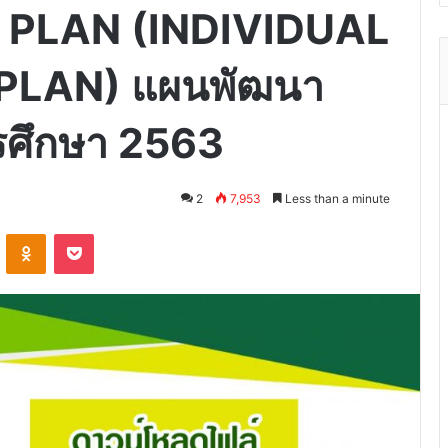
D PLAN (INDIVIDUAL
LAN) แผนพัฒนา
รศึกษา 2563
2
7,953
Less than a minute
VKontakte
Odnoklassniki
Pocket