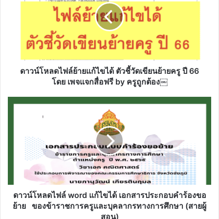
แก้ไข
ได้
ตัว
ชี้
วัด
เขียน
ย้าย
ดาวน์โหลดไฟล์ย้ายแก้ไขได้ ตัวชี้วัดเขียนย้ายครู ปี 66
ครู
โดย เพจแจกสื่อฟรี by ครูถูกต้อง￼
ปี
66
ดาวน์โหลด
โดย
ไฟล์
เพจ
word
แจก
แก้ไข
สื่อ
ได้
ฟรี
เอกสาร
by
ประกอบ
ครู
คำร้อง
ถูก
ขอ
ต้อง
ย้าย
ดาวน์โหลดไฟล์ word แก้ไขได้ เอกสารประกอบคำร้องขอ
￼
ของ
ย้าย ของข้าราชการครูและบุคลากรทางการศึกษา (สายผู้
ข้าราชการ
สอน)