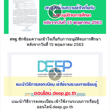
ความ
เข้า
ใจ
เกี่
ยกับ
การ
อนุมัติ
จบ
สพฐ.ซักซ้อมความเข้าใจเกี่ยกับการอนุมัติจบการศึกษา
การ
หลังจากวันที่ 15 พฤษภาคม 2563
ศึกษา
หลัง
แนะนำ
จาก
วิธี
วัน
การ
ที่
ลง
15
ทะเบียน
พฤษภาคม
เข้า
2563
ใช้
งาน
ระบบ
การ
แนะนำวิธีการลงทะเบียน เข้าใช้งานระบบการเรียนรู้
เรียน
ออนไลน์ deep.go.th