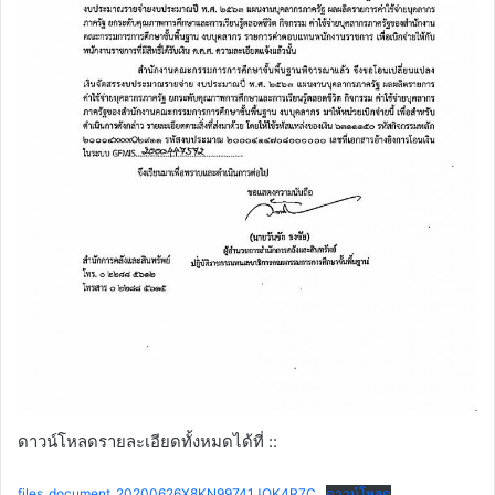
ดาวน์โหลดรายละเอียดทั้งหมดได้ที่ ::
files_document_20200626X8KN99741JQK4R7C
ดาวน์โหลด