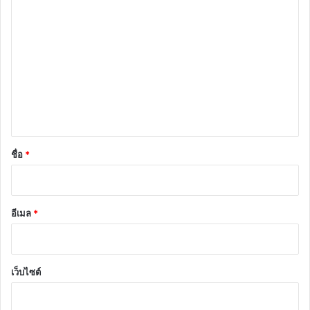
ค
ว
า
ม
เ
ห็
น
*
ชื่อ
*
อีเมล
*
เว็บไซต์