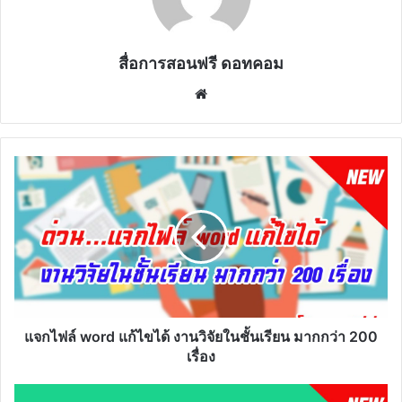
สื่อการสอนฟรี ดอทคอม
Website
แจก
ไฟล์
word
แก้ไข
ได้
งาน
วิจัย
ใน
ชั้น
เรียน
แจกไฟล์ word แก้ไขได้ งานวิจัยในชั้นเรียน มากกว่า 200
มากกว่า
เรื่อง
200
เรื่อง
ทำไม