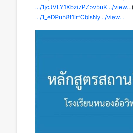
…/1jcJVLY1Xbzi7PZov5uK…/view…
…/1_eDPuh8f1IrfCblsNy…/view…