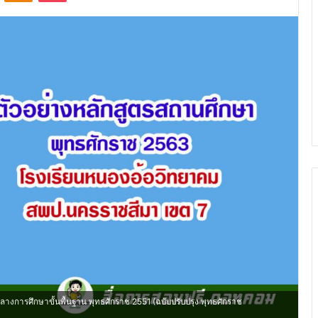
งการศึกษาขั้นพื้นฐาน พุทธศักราช 2551 (ฉบับปรับปรุง พุทธศักราช