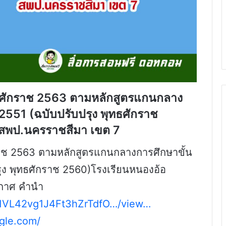
ทธศักราช 2563 ตามหลักสูตรแกนกลาง
 2551 (ฉบับปรับปรุง พุทธศักราช
 สพป.นครราชสีมา เขต 7
ราช 2563 ตามหลักสูตรแกนกลางการศึกษาขั้น
รุง พุทธศักราช 2560)โรงเรียนหนองอ้อ
ะกาศ คำนำ
…/1VL42vg1J4Ft3hZrTdfO…/view…
ogle.com/