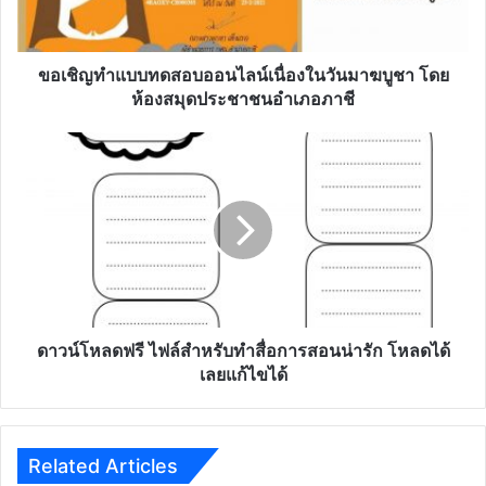
เนื่อง
ใน
วัน
มาฆบูชา
ขอเชิญทำแบบทดสอบออนไลน์เนื่องในวันมาฆบูชา โดย
โดย
ห้องสมุดประชาชนอำเภอภาชี
ห้อง
สมุด
ดาวน์โหลด
ประชาชน
ฟรี
อำเภอ
ไฟล์
ภาชี
สำหรับ
ทำ
สื่อ
การ
สอน
น่า
รัก
ดาวน์โหลดฟรี ไฟล์สำหรับทำสื่อการสอนน่ารัก โหลดได้
โหลด
เลยแก้ไขได้
ได้
เลย
แก้ไข
ได้
Related Articles