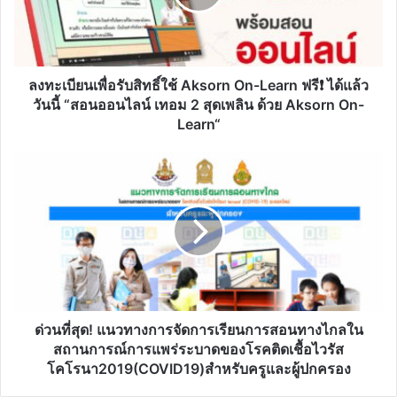
ใช้
Aksorn
On-
Learn
ฟรี❗️
ลงทะเบียนเพื่อรับสิทธิ์ใช้ Aksorn On-Learn ฟรี❗️ ได้แล้ว
ได้
วันนี้ “สอนออนไลน์ เทอม 2 สุดเพลิน ด้วย Aksorn On-
แล้ว
Learn“
วัน
นี้
ด่วน
“สอน
ที่สุด!
ออนไลน์
แนวทาง
เทอม
การ
2
จัดการ
สุด
เรียน
เพลิน
การ
ด้วย
สอน
Aksorn
ทาง
On-
ไกล
ด่วนที่สุด! แนวทางการจัดการเรียนการสอนทางไกลใน
Learn“
ใน
สถานการณ์การแพร่ระบาดของโรคติดเชื้อไวรัส
สถานการณ์
โคโรนา2019(COVID19)สำหรับครูและผู้ปกครอง
การ