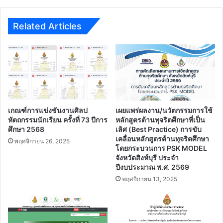
แพร่
ระบาด
ของ
Related Articles
โรค
ติด
เชื้อ
ไวรัส
โคโรนา2019(COVID19)สำหรับ
ครู
และ
ผู้
เกณฑ์การแข่งขันงานศิลป
เผยแพร่ผลงาน/นวัตกรรมการใช้
ปกครอง
หัตถกรรมนักเรียน ครั้งที่ 73 ปีการ
หลักสูตรต้านทุจริตศึกษาที่เป็น
ศึกษา 2568
เลิศ (Best Practice) การขับ
เคลื่อนหลักสูตรต้านทุจริตศึกษา
พฤศจิกายน 26, 2025
โดยกระบวนการ PSK MODEL
จังหวัดสิงห์บุรี ประจํา
ปีงบประมาณ พ.ศ. 2569
พฤศจิกายน 13, 2025