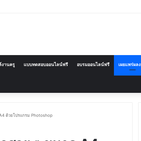
์งานครู
แบบทดสอบออนไลน์ฟรี
อบรมออนไลน์ฟรี
เผยแพร่ผล
 A4 ด้วยโปรแกรม Photoshop