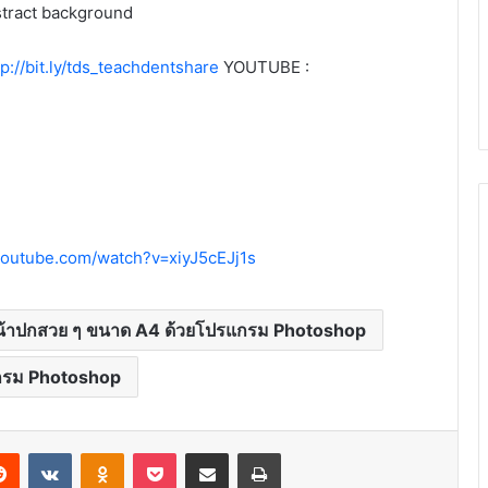
bstract background
tp://bit.ly/tds_teachdentshare
YOUTUBE :
youtube.com/watch?v=xiyJ5cEJj1s
้าปกสวย ๆ ขนาด A4 ด้วยโปรแกรม Photoshop
กรม Photoshop
erest
Reddit
VKontakte
Odnoklassniki
Pocket
Share via Email
Print