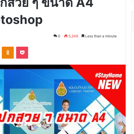
ปกสวย ๆ ขนาด A4
otoshop
0
5,249
Less than a minute
VKontakte
Odnoklassniki
Pocket