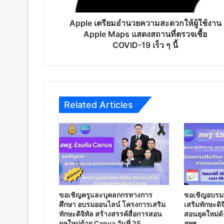
ใช้
งาน
Apple
Apple เตรียมอำนวยความสะดวกให้ผู้ใช้งาน
Maps
Apple Maps แสดงสถานที่ตรวจเชื้อ
แสดง
COVID-19 เร็ว ๆ นี้
สถาน
ที่
ตรวจ
เชื้อ
COVID-
Related Articles
19
เร็ว
ๆ
นี้
ขอเชิญครูและบุคลกกรทางการ
ขอเชิญอบรม
ศึกษา อบรมออนไลน์ โครงการเสริม
เสริมทักษะดิจ
ทักษะดิจิทัล สร้างสรรค์สื่อการสอน
สอนยุคใหม่ด้
ยุคใหม่ด้วย Canva วันที่ 25
สพฐ.