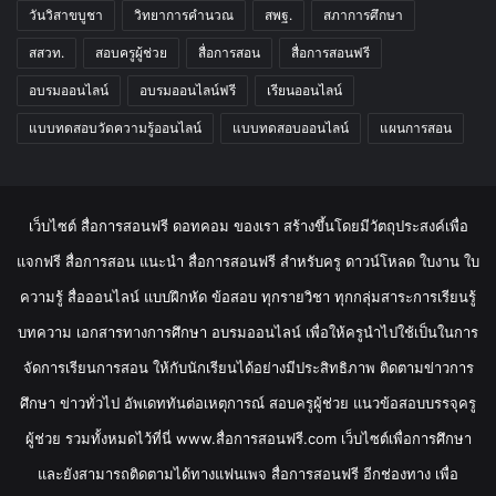
วันวิสาขบูชา
วิทยาการคำนวณ
สพฐ.
สภาการศึกษา
สสวท.
สอบครูผู้ช่วย
สื่อการสอน
สื่อการสอนฟรี
อบรมออนไลน์
อบรมออนไลน์ฟรี
เรียนออนไลน์
แบบทดสอบวัดความรู้ออนไลน์
แบบทดสอบออนไลน์
แผนการสอน
เว็บไซต์ สื่อการสอนฟรี ดอทคอม ของเรา สร้างขึ้นโดยมีวัตถุประสงค์เพื่อ
แจกฟรี สื่อการสอน แนะนำ สื่อการสอนฟรี สำหรับครู ดาวน์โหลด ใบงาน ใบ
ความรู้ สื่อออนไลน์ แบบฝึกหัด ข้อสอบ ทุกรายวิชา ทุกกลุ่มสาระการเรียนรู้
บทความ เอกสารทางการศึกษา อบรมออนไลน์ เพื่อให้ครูนำไปใช้เป็นในการ
จัดการเรียนการสอน ให้กับนักเรียนได้อย่างมีประสิทธิภาพ ติดตามข่าวการ
ศึกษา ข่าวทั่วไป อัพเดททันต่อเหตุการณ์ สอบครูผู้ช่วย แนวข้อสอบบรรจุครู
ผู้ช่วย รวมทั้งหมดไว้ที่นี่ www.สื่อการสอนฟรี.com เว็บไซต์เพื่อการศึกษา
และยังสามารถติดตามได้ทางแฟนเพจ สื่อการสอนฟรี อีกช่องทาง เพื่อ