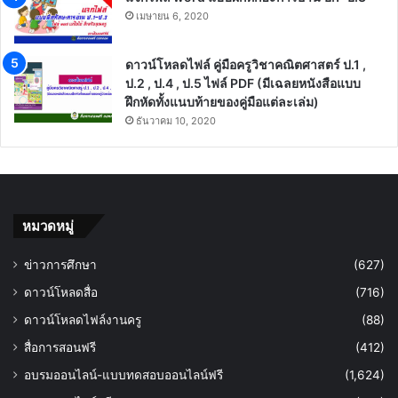
เมษายน 6, 2020
ดาวน์โหลดไฟล์ คู่มือครูวิชาคณิตศาสตร์ ป.1 ,
ป.2 , ป.4 , ป.5 ไฟล์ PDF (มีเฉลยหนังสือแบบ
ฝึกหัดทั้งแนบท้ายของคู่มือแต่ละเล่ม)
ธันวาคม 10, 2020
หมวดหมู่
ข่าวการศึกษา
(627)
ดาวน์โหลดสื่อ
(716)
ดาวน์โหลดไฟล์งานครู
(88)
สื่อการสอนฟรี
(412)
อบรมออนไลน์-แบบทดสอบออนไลน์ฟรี
(1,624)