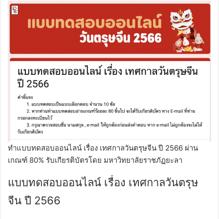
ทำแบบทดสอบออนไลน์ เรื่อง เทศกาลวันตรุษจีน ปี 2566 ผ่าน
เกณฑ์ 80% รับเกียรติบัตรโดย มหาวิทยาลัยราชภัฏยะลา
แบบทดสอบออนไลน์ เรื่อง เทศกาลวันตรุษ
จีน ปี 2566