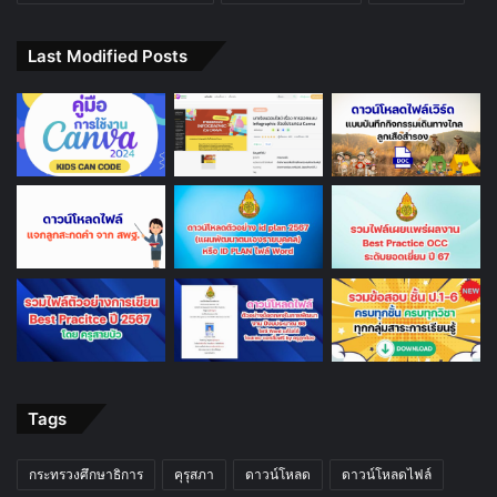
Last Modified Posts
Tags
กระทรวงศึกษาธิการ
คุรุสภา
ดาวน์โหลด
ดาวน์โหลดไฟล์