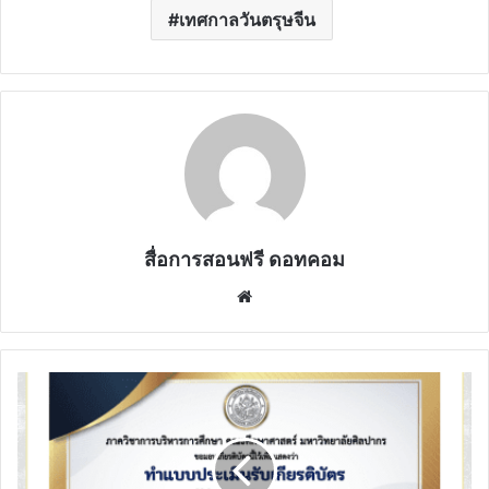
เทศกาลวันตรุษจีน
สื่อการสอนฟรี ดอทคอม
Website
ขอ
เชิญ
แบบ
ประเมิน
ความ