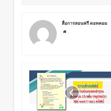
สื่อการสอนฟรี ดอทคอม
Website
ดาวน์โหลด
ไฟล์
ตัวอย่าง
ร่อง
รอย
หลัก
ฐาน
ปก