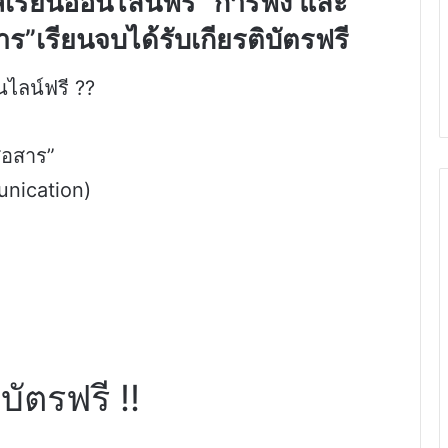
สเรียนออนไลน์ฟรี “การฟัง และ
าร”เรียนจบได้รับเกียรติบัตรฟรี
ไลน์ฟรี ?‍?
่อสาร”
unication)
บัตรฟรี ‼️