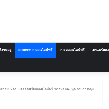
์งานครู
แบบทดสอบออนไลน์ฟรี
อบรมออนไลน์ฟรี
เผยแพร่ผล
ยาลัยมหิดล เปิดคอร์สเรียนออนไลน์ฟรี “การฟัง และ พูด ภาษาอังกฤษ