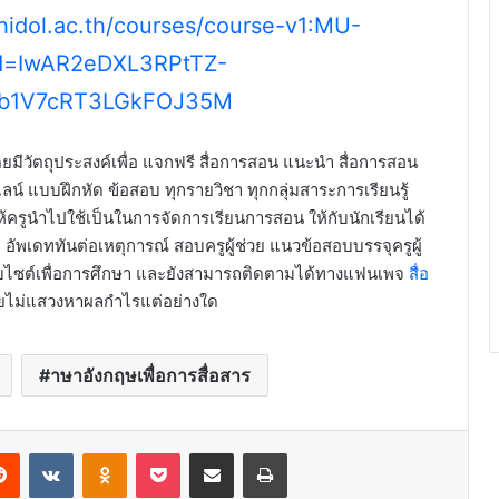
hidol.ac.th/courses/course-v1:MU-
d=IwAR2eDXL3RPtTZ-
Tb1V7cRT3LGkFOJ35M
ยมีวัตถุประสงค์เพื่อ แจกฟรี สื่อการสอน แนะนำ สื่อการสอน
ลน์ แบบฝึกหัด ข้อสอบ ทุกรายวิชา ทุกกลุ่มสาระการเรียนรู้
ครูนำไปใช้เป็นในการจัดการเรียนการสอน ให้กับนักเรียนได้
 อัพเดททันต่อเหตุการณ์ สอบครูผู้ช่วย แนวข้อสอบบรรจุครูผู้
บไซต์เพื่อการศึกษา และยังสามารถติดตามได้ทางแฟนเพจ
สื่อ
ดยไม่แสวงหาผลกำไรแต่อย่างใด
าษาอังกฤษเพื่อการสื่อสาร
erest
Reddit
VKontakte
Odnoklassniki
Pocket
Share via Email
Print