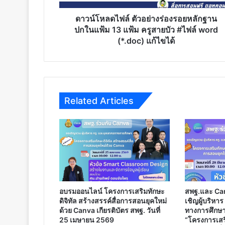
ใน
แฟ้ม
ดาวน์โหลดไฟล์ ตัวอย่างร่องรอยหลักฐาน
13
ปกในแฟ้ม 13 แฟ้ม ครูสายบัว #ไฟล์ word
แฟ้ม
(*.doc) แก้ไขได้
ครู
สายบัว
#ไฟล์
word
(*.doc)
Related Articles
แก้ไข
ได้
อบรมออนไลน์ โครงการเสริมทักษะ
สพฐ.และ Ca
ดิจิทัล สร้างสรรค์สื่อการสอนยุคใหม่
เชิญผู้บริหา
ด้วย Canva เกียรติบัตร สพฐ. วันที่
ทางการศึกษา
25 เมษายน 2569
“โครงการเสริ