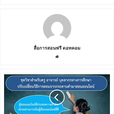
สื่อการสอนฟรี ดอทคอม
Website
มา
แล้ว
จ้า
รอบ
นี้
จัด
หนัก!!
จัด