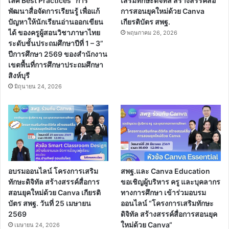
เลิศ Best Practices “การ
เสริมทักษะดิจิทัล สร้างสรรค์สื่อ
พัฒนาสื่อจัดการเรียนรู้ เพื่อแก้
การสอนยุคใหม่ด้วย Canva
ปัญหาให้นักเรียนอ่านออกเขียน
เกียรติบัตร สพฐ.
ได้ ของครูผู้สอนวิชาภาษาไทย
พฤษภาคม 26, 2026
ระดับชั้นประถมศึกษาปีที่ 1 – 3”
ปีการศึกษา 2569 ของสำนักงาน
เขตพื้นที่การศึกษาประถมศึกษา
สิงห์บุรี
มิถุนายน 24, 2026
อบรมออนไลน์ โครงการเสริม
สพฐ.และ Canva Education
ทักษะดิจิทัล สร้างสรรค์สื่อการ
ขอเชิญผู้บริหาร ครู และบุคลากร
สอนยุคใหม่ด้วย Canva เกียรติ
ทางการศึกษา เข้าร่วมอบรม
บัตร สพฐ. วันที่ 25 เมษายน
ออนไลน์ “โครงการเสริมทักษะ
2569
ดิจิทัล สร้างสรรค์สื่อการสอนยุค
ใหม่ด้วย Canva“
เมษายน 24, 2026