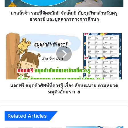
เต็ม!!
กับ
มาแล้วจ้า รอบนี้จัดหนัก!! จัดเต็ม!! กับชุดวิชาสำหรับครู
ชุด
อาจารย์ และบุคลากรทางการศึกษา
วิชา
สำหรับ
แจก
ครู
ฟรี
อาจารย์
สมุด
และ
คำ
บุคลากร
ศัพท์
ทางการ
ที่
ศึกษา
ควร
รู้
เรื่อง
ลัก
แจกฟรี สมุดคำศัพท์ที่ควรรู้ เรื่อง ลักษณนาม ตามหมวด
ษณ
หมูตัวอักษร ก-ฮ
นาม
ตาม
หมวด
หมู
Related Articles
ตัว
อักษร