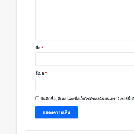
า
ม
เ
ห็
น
*
ชื่อ
*
อีเมล
*
บันทึกชื่อ, อีเมล และชื่อเว็บไซต์ของฉันบนเบราว์เซอร์นี