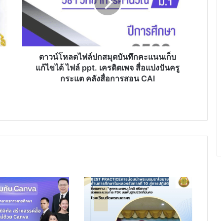
บันทึก
คะแนน
เก็บ
แก้ไข
ได้
ไฟล์
ดาวน์โหลดไฟล์ปกสมุดบันทึกคะแนนเก็บ
ppt.
แก้ไขได้ ไฟล์ ppt. เครดิตเพจ สื่อแบ่งปันครู
เครดิต
กระแต คลังสื่อการสอน CAI
เพจ
สื่อ
แบ่ง
ปัน
ครู
กระแต
คลัง
สื่อ
การ
สอน
CAI