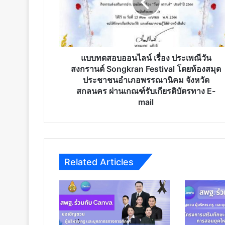
วัน
สงกรานต์
Songkran
Festival
โดย
ห้อง
แบบทดสอบออนไลน์ เรื่อง ประเพณีวัน
สมุด
สงกรานต์ Songkran Festival โดยห้องสมุด
ประชาชน
ประชาชนอำเภอพรรณานิคม จังหวัด
อำเภอ
สกลนคร ผ่านเกณฑ์รับเกียรติบัตรทาง E-
พรรณานิคม
mail
จังหวัด
สกลนคร ผ่าน
เกณฑ์
รับ
เกียรติ
Related Articles
บัตร
ทาง
E-
mail