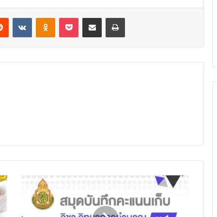
erest
Reddit
VKontakte
Odnoklassniki
Pocket
Share via Email
Print
ดาวน์โหลด
ไฟล์
ปก
สมุด