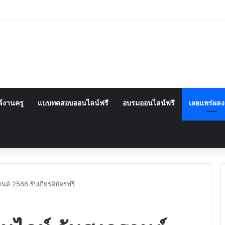
์งานครู
แบบทดสอบออนไลน์ฟรี
อบรมออนไลน์ฟรี
เผยแพร่ผล
์ 2566 รับเกียรติบัตรฟรี