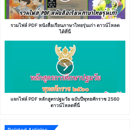
ภาษา
ไทย
รุ่น
เก่า
รวมไฟล์ PDF หนังสื่อเรียนภาษาไทยรุ่นเก่า ดาวน์โหลด
ดาวน์โหลด
ได้ที่นี่
ได้ที่
นี่
แจก
ไฟล์
PDF
หลักสูตร
ปฐมวัย
ฉบับ
ปี
พุทธศักราช
2560
ดาวน์โหลด
แจกไฟล์ PDF หลักสูตรปฐมวัย ฉบับปีพุทธศักราช 2560
ที่
ดาวน์โหลดที่นี่
นี่
Related Articles