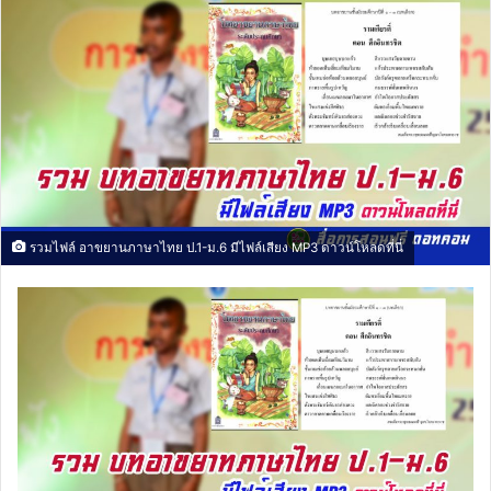
รวมไฟล์ อาขยานภาษาไทย ป.1-ม.6 มีไฟล์เสียง MP3 ดาวน์โหลดที่นี่