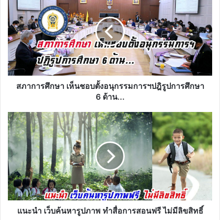
การ
ศึกษา
เห็น
ชอบ
ตั้ง
อนุกร
รม
การฯ
ปฎิ
สภาการศึกษา เห็นชอบตั้งอนุกรรมการฯปฎิรูปการศึกษา
รูปการ
6 ด้าน...
ศึกษา
6
แนะนำ
ด้าน...
เว็บ
ค้นหา
รูปภาพ
ทำ
สื่อ
การ
สอน
ฟรี
ไม่มี
แนะนำ เว็บค้นหารูปภาพ ทำสื่อการสอนฟรี ไม่มีลิขสิทธิ์
ลิขสิทธิ์