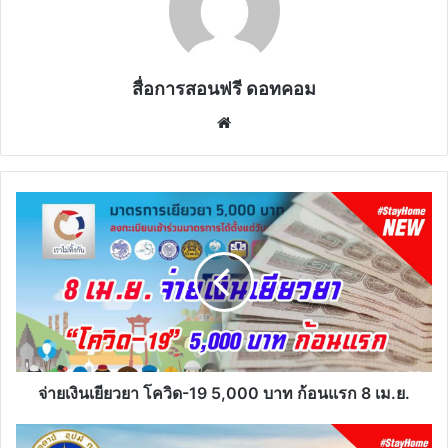
สื่อการสอนฟรี ดอทคอม
Website
จ่าย
เงิน
เยียวยา
โค
วิด-19
5,000
บาท
ก้อน
แรก
8
จ่ายเงินเยียวยา โควิด-19 5,000 บาท ก้อนแรก 8 เม.ย.
เม.ย.
คอร์ส