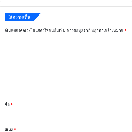
ใส่ความเห็น
อีเมลของคุณจะไม่แสดงให้คนอื่นเห็น
ช่องข้อมูลจำเป็นถูกทำเครื่องหมาย
*
ค
ว
า
ม
เ
ห็
น
*
ชื่อ
*
อีเมล
*