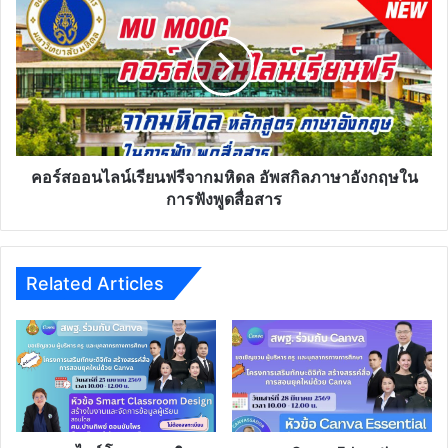
ออนไลน์
เรียน
ฟรี
จาก
มหิดล
อัพ
สกิล
ภาษา
อังกฤษ
คอร์สออนไลน์เรียนฟรีจากมหิดล อัพสกิลภาษาอังกฤษใน
ใน
การฟังพูดสื่อสาร
การ
ฟัง
พูด
สื่อสาร
Related Articles