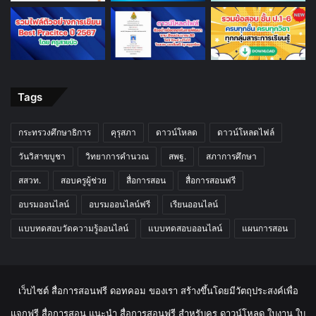
Tags
กระทรวงศึกษาธิการ
คุรุสภา
ดาวน์โหลด
ดาวน์โหลดไฟล์
วันวิสาขบูชา
วิทยาการคำนวณ
สพฐ.
สภาการศึกษา
สสวท.
สอบครูผู้ช่วย
สื่อการสอน
สื่อการสอนฟรี
อบรมออนไลน์
อบรมออนไลน์ฟรี
เรียนออนไลน์
แบบทดสอบวัดความรู้ออนไลน์
แบบทดสอบออนไลน์
แผนการสอน
เว็บไซต์ สื่อการสอนฟรี ดอทคอม ของเรา สร้างขึ้นโดยมีวัตถุประสงค์เพื่อ
แจกฟรี สื่อการสอน แนะนำ สื่อการสอนฟรี สำหรับครู ดาวน์โหลด ใบงาน ใบ