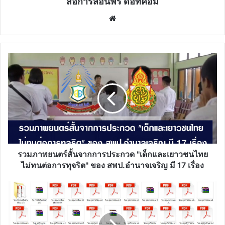
สื่อการสอนฟรี ดอทคอม
Website
รวม
ภาพยนตร์
สั้น
จาก
การ
ประกวด
"เด็ก
และ
เยาวชน
ไทย
รวมภาพยนตร์สั้นจากการประกวด "เด็กและเยาวชนไทย
ไม่
ไม่ทนต่อการทุจริต" ของ สพป.อำนาจเจริญ มี 17 เรื่อง
ทน
ต่อ
รวม
การ
ไฟล์
ทุจริต"
ตัวอย่าง
ของ
ผล