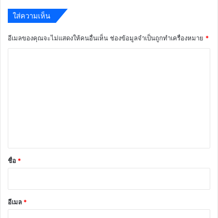
ใส่ความเห็น
อีเมลของคุณจะไม่แสดงให้คนอื่นเห็น
ช่องข้อมูลจำเป็นถูกทำเครื่องหมาย
*
ค
ว
า
ม
เ
ห็
น
*
ชื่อ
*
อีเมล
*