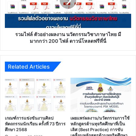
สพป.อำนาจเจริญ
งาน
มี
นวัตกรรม
17
วิชา
เรื่อง
ภาษา
ไทย
มี
รวมไฟล์ ตัวอย่างผลงาน นวัตกรรมวิชาภาษาไทย มี
มากกว่า
มากกว่า 200 ไฟล์ ดาวน์โหลดฟรีที่นี่
200
ไฟล์
ดาวน์โหลด
ฟรี
Related Articles
ที่
นี่
เกณฑ์การแข่งขันงานศิลป
เผยแพร่ผลงาน/นวัตกรรมการใช้
หัตถกรรมนักเรียน ครั้งที่ 73 ปีการ
หลักสูตรต้านทุจริตศึกษาที่เป็น
ศึกษา 2568
เลิศ (Best Practice) การขับ
เคลื่อนหลักสูตรต้านทุจริตศึกษา