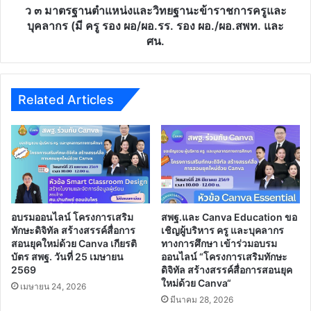
รับ
บุคลากร
ว ๓ มาตรฐานตำแหน่งและวิทยฐานะข้าราชการครูและ
ผิด
(มี
บุคลากร (มี ครู รอง ผอ/ผอ.รร. รอง ผอ./ผอ.สพท. และ
ชอบ”
ครู
ศน.
จาก
รอง
Depa
ผอ/
และ
ผอ.รร.
DTAC
รอง
Related Articles
ผอ./
ผอ.สพท.
และ
ศน.
อบรมออนไลน์ โครงการเสริม
สพฐ.และ Canva Education ขอ
ทักษะดิจิทัล สร้างสรรค์สื่อการ
เชิญผู้บริหาร ครู และบุคลากร
สอนยุคใหม่ด้วย Canva เกียรติ
ทางการศึกษา เข้าร่วมอบรม
บัตร สพฐ. วันที่ 25 เมษายน
ออนไลน์ “โครงการเสริมทักษะ
2569
ดิจิทัล สร้างสรรค์สื่อการสอนยุค
ใหม่ด้วย Canva“
เมษายน 24, 2026
มีนาคม 28, 2026