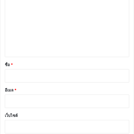
ว
า
ม
เ
ห็
น
*
ชื่อ
*
อีเมล
*
เว็บไซต์