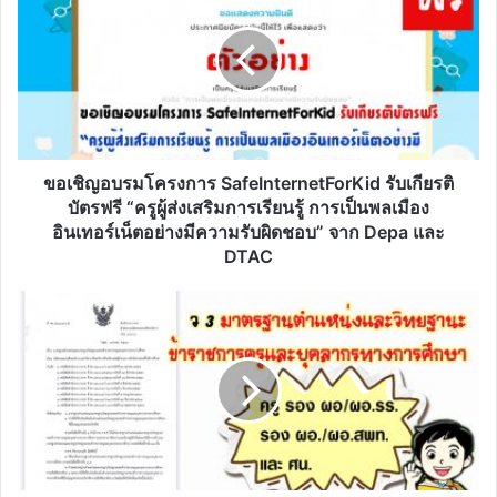
อบรม
โครงการ
SafeInternetForKid
รับ
เกียรติ
บัตร
ฟรี
“ครู
ขอเชิญอบรมโครงการ SafeInternetForKid รับเกียรติ
ผู้
บัตรฟรี “ครูผู้ส่งเสริมการเรียนรู้ การเป็นพลเมือง
ส่ง
อินเทอร์เน็ตอย่างมีความรับผิดชอบ” จาก Depa และ
เสริม
DTAC
การ
เรียน
ว
รู้
๓
การ
มาตรฐาน
เป็น
ตำแหน่ง
พลเมือง
และ
อินเทอร์เน็ต
วิทยฐานะ
อย่าง
ข้าราชการ
มี
ครู
ความ
และ