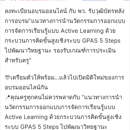
ลงทะเบียนอบรมออนไลน์ กับ พว. รับวุฒิบัตรหลัง
การอบรม”แนวทางการนำนวัตกรรมการออกแบบ
การจัดการเรียนรู้แบบ Active Learning ด้วย
กระบวนการคิดขั้นสูงเชิงระบบ GPAS 5 Steps
ไปพัฒนาวิทยฐานะ รองรับเกณฑ์การประเมิน
สำหรับครู”
🎊เตรียมตัวให้พร้อม…แล้วไปเปิดมิติใหม่ของการ
อบรมออนไลน์กัน
📍คุณครูทุกคนไม่ควรพลาดกับ “แนวทางการนำ
นวัตกรรมการออกแบบการจัดการเรียนรู้แบบ
Active Learning ด้วยกระบวนการคิดขั้นสูงเชิง
ระบบ GPAS 5 Steps ไปพัฒนาวิทยฐานะ