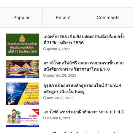
Popular
Recent
Comments
เกณฑ์การแข่งขัน ศิลปหัตถกรรมนักเรียน ครั้ง
ที่ 71 ปีการศึกษา 2566
ตุลาคม 5, 2022
ดาวน์โหลดไฟล์ฟรี แผนการสอนครบชั้น ตาม
หนังสือกระทรวง วิชาภาษาไทย ป.1-6
พฤษภาคม 28, 2020
คุรุสภาเปิดอบรมหลักสูตรออนไลน์ จำนวน 4
หลักสูตร เนื่องในวันครู
มกราคม 12, 2023
แจกไฟล์ word แบบฝึกทักษะการอ่าน ป.1-ป.3
เมษายน 6, 2020