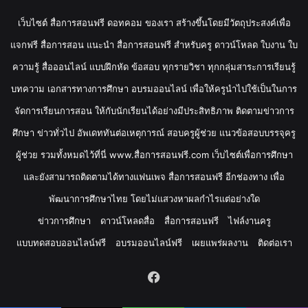
เว็บไซต์ สื่อการสอนฟรี ดอทคอม ของเรา สร้างขึ้นโดยมีวัตถุประสงค์เพื่อ
แจกฟรี สื่อการสอน แนะนำ สื่อการสอนฟรี สำหรับครู ดาวน์โหลด ใบงาน ใบ
ความรู้ สื่อออนไลน์ แบบฝึกหัด ข้อสอบ ทุกรายวิชา ทุกกลุ่มสาระการเรียนรู้
บทความ เอกสารทางการศึกษา อบรมออนไลน์ เพื่อให้ครูนำไปใช้เป็นในการ
จัดการเรียนการสอน ให้กับนักเรียนได้อย่างมีประสิทธิภาพ ติดตามข่าวการ
ศึกษา ข่าวทั่วไป อัพเดททันต่อเหตุการณ์ สอบครูผู้ช่วย แนวข้อสอบบรรจุครู
ผู้ช่วย รวมทั้งหมดไว้ที่นี่ www.สื่อการสอนฟรี.com เว็บไซต์เพื่อการศึกษา
และยังสามารถติดตามได้ทางแฟนเพจ สื่อการสอนฟรี อีกช่องทาง เพื่อ
พัฒนาการศึกษาไทย โดยไม่แสวงหาผลกำไรแต่อย่างใด
ข่าวการศึกษา
ดาวน์โหลดสื่อ
สื่อการสอนฟรี
ไฟล์งานครู
แบบทดสอบออนไลน์ฟรี
อบรมออนไลน์ฟรี
เผยแพร่ผลงาน
ติดต่อเรา
Facebook