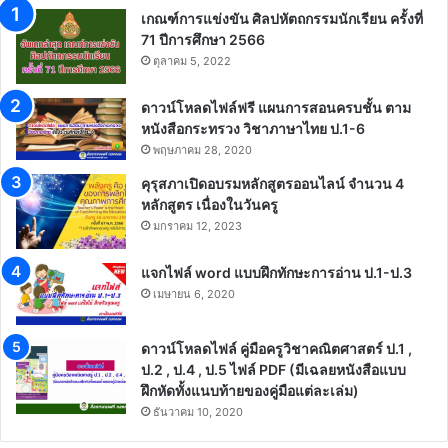
เกณฑ์การแข่งขัน ศิลปหัตถกรรมนักเรียน ครั้งที่
71 ปีการศึกษา 2566
ตุลาคม 5, 2022
ดาวน์โหลดไฟล์ฟรี แผนการสอนครบชั้น ตาม
หนังสือกระทรวง วิชาภาษาไทย ป.1-6
พฤษภาคม 28, 2020
คุรุสภาเปิดอบรมหลักสูตรออนไลน์ จำนวน 4
หลักสูตร เนื่องในวันครู
มกราคม 12, 2023
แจกไฟล์ word แบบฝึกทักษะการอ่าน ป.1-ป.3
เมษายน 6, 2020
ดาวน์โหลดไฟล์ คู่มือครูวิชาคณิตศาสตร์ ป.1 ,
ป.2 , ป.4 , ป.5 ไฟล์ PDF (มีเฉลยหนังสือแบบ
ฝึกหัดทั้งแนบท้ายของคู่มือแต่ละเล่ม)
ธันวาคม 10, 2020