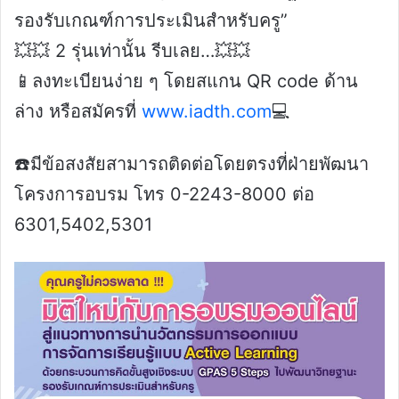
รองรับเกณฑ์การประเมินสำหรับครู”
💥💥 2 รุ่นเท่านั้น รีบเลย…💥💥
📱ลงทะเบียนง่าย ๆ โดยสแกน QR code ด้าน
ล่าง หรือสมัครที่
www.iadth.com
💻
☎️มีข้อสงสัยสามารถติดต่อโดยตรงที่ฝ่ายพัฒนา
โครงการอบรม โทร 0-2243-8000 ต่อ
6301,5402,5301