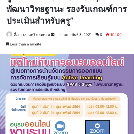
พัฒนาวิทยฐานะ รองรับเกณฑ์การ
ประเมินสำหรับครู”
Send
สื่อการสอนฟรี ดอทคอม
กุมภาพันธ์ 3, 2021
0
10,100
an
Less than a minute
email