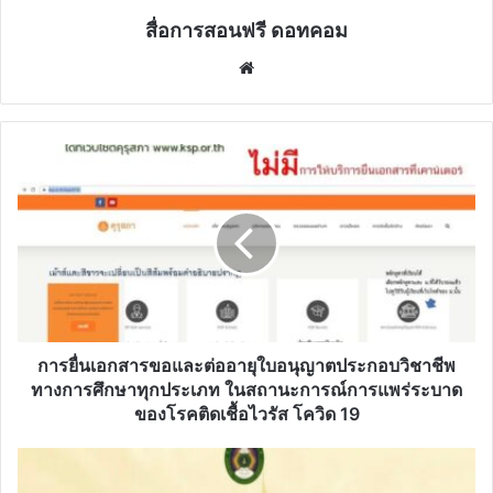
สื่อการสอนฟรี ดอทคอม
Website
การ
ยื่น
เอกสาร
ขอ
และ
ต่อ
อายุ
ใบ
อนุญาต
ประกอบ
การยื่นเอกสารขอและต่ออายุใบอนุญาตประกอบวิชาชีพ
วิชาชีพ
ทางการศึกษาทุกประเภท ในสถานะการณ์การแพร่ระบาด
ทางการ
ของโรคติดเชื้อไวรัส โควิด 19
ศึกษา
ทุก
ขอ
ประเภท
เชิญ