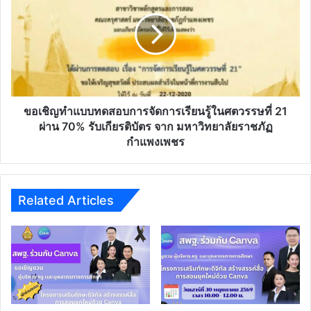
ใน
ทำ
สถานะ
แบบ
การณ์
ทดสอบ
การ
การ
แพร่
จัดการ
ระบาด
เรียน
ของ
รู้
โรค
ใน
ขอเชิญทำแบบทดสอบการจัดการเรียนรู้ในศตวรรษที่ 21
ติด
ศตวรรษ
ผ่าน 70% รับเกียรติบัตร จาก มหาวิทยาลัยราชภัฏ
เชื้อ
ที่
กำแพงเพชร
ไวรัส
21
โค
ผ่าน
วิด
70%
19
รับ
Related Articles
เกียรติ
บัตร
จาก
มหาวิทยาลัย
ราชภัฏ
กำแพงเพชร