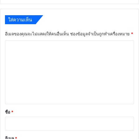
ใส่ความเห็น
อีเมลของคุณจะไม่แสดงให้คนอื่นเห็น
ช่องข้อมูลจำเป็นถูกทำเครื่องหมาย
*
ค
ว
า
ม
เ
ห็
น
*
ชื่อ
*
อีเมล
*