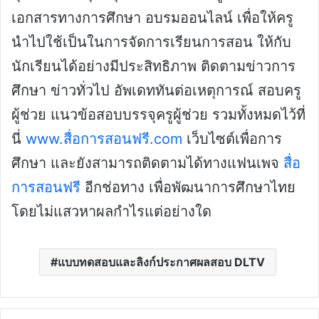
เอกสารทางการศึกษา อบรมออนไลน์ เพื่อให้ครู
นำไปใช้เป็นในการจัดการเรียนการสอน ให้กับ
นักเรียนได้อย่างมีประสิทธิภาพ ติดตามข่าวการ
ศึกษา ข่าวทั่วไป อัพเดททันต่อเหตุการณ์ สอบครู
ผู้ช่วย แนวข้อสอบบรรจุครูผู้ช่วย รวมทั้งหมดไว้ที่
นี่
www.สื่อการสอนฟรี.com
เว็บไซต์เพื่อการ
ศึกษา และยังสามารถติดตามได้ทางแฟนเพจ
สื่อ
การสอนฟรี
อีกช่อทาง เพื่อพัฒนาการศึกษาไทย
โดยไม่แสวหาผลกำไรแต่อย่างใด
แบบทดสอบและลิงก์ประกาศผลสอบ DLTV