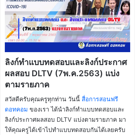
ลิงก์ทำแบบทดสอบและลิงก์ประกาศ
ผลสอบ DLTV (7พ.ค.2563) แบ่ง
ตามรายภาค
สวัสดีครับคุณครูทุกท่าน วันนี้
สื่อการสอนฟรี
ดอทคอม
ของเรา ได้นำลิงก์ทำแบบทดสอบและ
ลิงก์ประกาศผลสอบ DLTV แบ่งตามรายภาค มา
ให้คุณครูได้เข้าไปทำแบบทดสอบกันได้เลยครับ