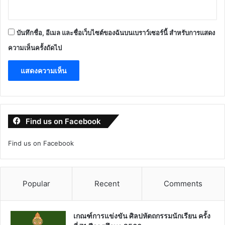
บันทึกชื่อ, อีเมล และชื่อเว็บไซต์ของฉันบนเบราว์เซอร์นี้ สำหรับการแสดง
ความเห็นครั้งถัดไป
Find us on Facebook
Find us on Facebook
Popular
Recent
Comments
เกณฑ์การแข่งขัน ศิลปหัตถกรรมนักเรียน ครั้ง