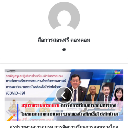
สื่อการสอนฟรี ดอทคอม
Website
สรุป
รายงาน
การ
อบรม
การ
จัดการ
เรียน
การ
สอน
ทาง
สรุปรายงานการอบรม การจัดการเรียนการสอนทางไกล