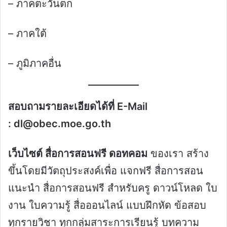
– ภาคตะวันตก
– ภาคใต้
– ภูมิภาคอื่น
สอบถามรายละเอียดได้ที่ E-Mail
: dl@obec.moe.go.th
เว็บไซต์ สื่อการสอนฟรี ดอทคอม
ของเรา สร้าง
ขึ้นโดยมีวัตถุประสงค์เพื่อ แจกฟรี สื่อการสอน
แนะนำ สื่อการสอนฟรี สำหรับครู ดาวน์โหลด ใบ
งาน ใบความรู้ สื่อออนไลน์ แบบฝึกหัด ข้อสอบ
ทุกรายวิชา ทุกกลุ่มสาระการเรียนรู้ บทความ