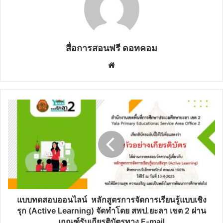
สื่อการสอนฟรี ดอทคอม
Website
แบบ
ทดสอบ
ออนไลน์
หลักสูตร
การ
จัดการ
เรียน
รู้
แบบ
เชิง
แบบทดสอบออนไลน์ หลักสูตรการจัดการเรียนรู้แบบเชิง
รุก
รุก (Active Learning) จัดทำโดย สพป.ยะลา เขต 2 ผ่าน
(Active
เกณฑ์รับเกียรติบัตรทาง E-mail