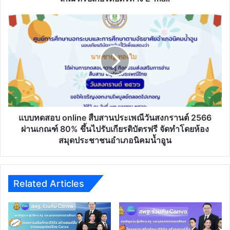
Learning)
จัด
แบบ
ทำ
ทดสอบ
โดย
online
สพป.ยะลา
สืบสาน
เขต
ประเพณี
2 ผ่าน
วัน
เกณฑ์
สงกรานต์
รับ
2566
เกียรติ
ผ่าน
บัตร
เกณฑ์
แบบทดสอบ online สืบสานประเพณีวันสงกรานต์ 2566
ทาง
80%
ผ่านเกณฑ์ 80% ขึ้นไปรับเกียรติบัตรฟรี จัดทำโดยห้อง
E-
ขึ้น
สมุดประชาชนอำเภอนิคมน้ำอูน
mail
ไป
รับ
เกียรติ
บัตร
Related Articles
ฟรี
จัด
ทำ
โดย