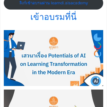
ลิงก์เข้าอบรมผ่าน learndi.aisacademy
เข้าอบรมที่นี่