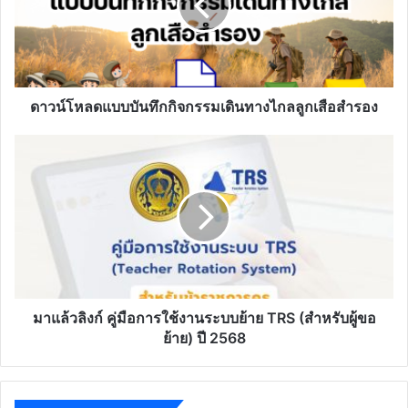
เดิน
ทาง
ไกล
ลูก
เสือ
สำรอง
ดาวน์โหลดแบบบันทึกกิจกรรมเดินทางไกลลูกเสือสำรอง
มา
แล้ว
ลิงก์
คู่มือ
การ
ใช้
งาน
ระบบ
ย้าย
TRS
มาแล้วลิงก์ คู่มือการใช้งานระบบย้าย TRS (สำหรับผู้ขอ
(สำหรับ
ย้าย) ปี 2568
ผู้
ขอ
ย้าย)