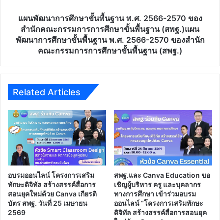
หัวใจ
2570
ของ
ของ
แผนพัฒนาการศึกษาขั้นพื้นฐาน พ.ศ. 2566-2570 ของ
การ
สำนัก
สำนักคณะกรรมการการศึกษาขั้นพื้นฐาน (สพฐ.)แผน
พลิก
คณะ
พัฒนาการศึกษาขั้นพื้นฐาน พ.ศ. 2566-2570 ของสำนัก
โฉม
กรรมการ
คณะกรรมการการศึกษาขั้นพื้นฐาน (สพฐ.)
คุณภาพ
การ
การ
ศึกษา
ศึกษา”รับ
ขั้น
เกียรติ
พื้น
Related Articles
บัตร
ฐาน
จาก
(สพฐ.)แผน
คุรุ
พัฒนาการ
สภา
ศึกษา
ขั้น
พื้น
ฐาน
พ.ศ.
อบรมออนไลน์ โครงการเสริม
สพฐ.และ Canva Education ขอ
2566-
ทักษะดิจิทัล สร้างสรรค์สื่อการ
เชิญผู้บริหาร ครู และบุคลากร
2570
สอนยุคใหม่ด้วย Canva เกียรติ
ทางการศึกษา เข้าร่วมอบรม
ของ
บัตร สพฐ. วันที่ 25 เมษายน
ออนไลน์ “โครงการเสริมทักษะ
2569
ดิจิทัล สร้างสรรค์สื่อการสอนยุค
สำนัก