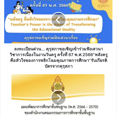
ทะเบียน
ด่วน...
คุรุ
สภา
ขอ
เชิญ
เข้า
ร่วม
ฟัง
ลงทะเบียนด่วน... คุรุสภาขอเชิญเข้าร่วมฟังเสวนา
เสวนา
วิชาการเนื่องในงานวันครู ครั้งที่ 67 พ.ศ.2566“พลังครู
วิชาการ
คือหัวใจของการพลิกโฉมคุณภาพการศึกษา”รับเกียรติ
เนื่อง
บัตรจากคุรุสภา
ใน
งาน
แผน
วันครู
พัฒนาการ
ครั้ง
ศึกษา
ที่
ขั้น
67
พื้น
พ.ศ.2566“พลัง
ฐาน
ครู
พ.ศ.
คือ
2566-