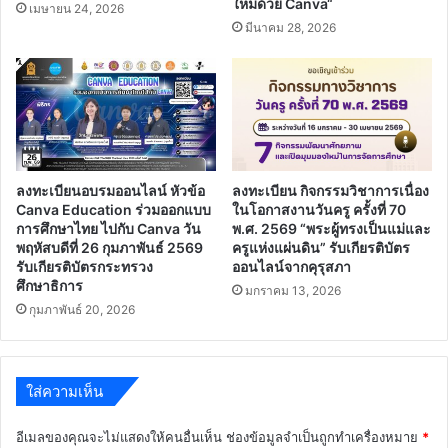
ใหม่ด้วย Canva“
คณะ
เมษายน 24, 2026
กรรมการ
มีนาคม 28, 2026
การ
ศึกษา
ขั้น
พื้น
ฐาน
(สพฐ.)
ลงทะเบียนอบรมออนไลน์ หัวข้อ
ลงทะเบียน กิจกรรมวิชาการเนื่อง
Canva Education ร่วมออกแบบ
ในโอกาสงานวันครู ครั้งที่ 70
การศึกษาไทย ไปกับ Canva วัน
พ.ศ. 2569 “พระผู้ทรงเป็นแม่และ
พฤหัสบดีที่ 26 กุมภาพันธ์ 2569
ครูแห่งแผ่นดิน” รับเกียรติบัตร
รับเกียรติบัตรกระทรวง
ออนไลน์จากคุรุสภา
ศึกษาธิการ
มกราคม 13, 2026
กุมภาพันธ์ 20, 2026
ใส่ความเห็น
อีเมลของคุณจะไม่แสดงให้คนอื่นเห็น
ช่องข้อมูลจำเป็นถูกทำเครื่องหมาย
*