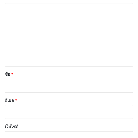
ค
ว
า
ม
เ
ห็
น
*
ชื่อ
*
อีเมล
*
เว็บไซต์