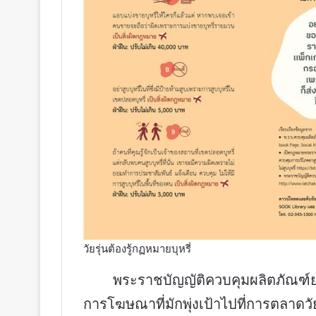
วัยรุ่นต้องรู้กฏหมายบุหรี่
พระราชบัญญัติควบคุมผลิตภัณฑ์ยาสู
การโฆษณาที่มักพุ่งเป้าไปที่การตลาดว