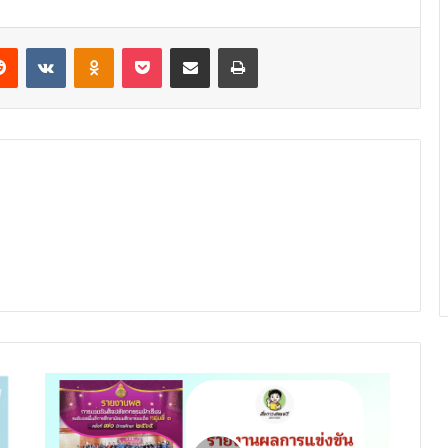
erest
Reddit
VKontakte
Odnoklassniki
Pocket
Share via Email
Print
รายงาน
ผล
การ
แข่งขัน