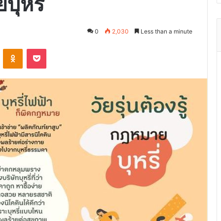
บุหรี่
0
2,030
Less than a minute
VKontakte
Odnoklassniki
Pocket