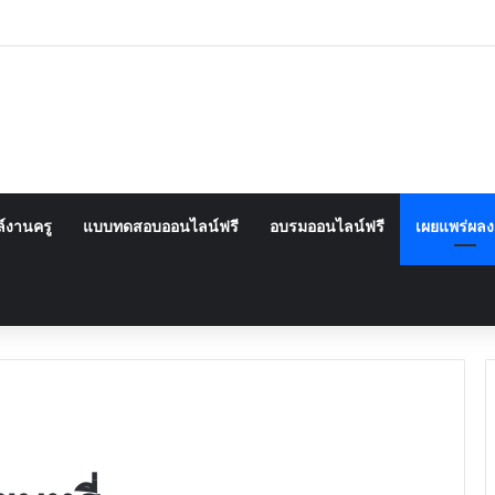
์งานครู
แบบทดสอบออนไลน์ฟรี
อบรมออนไลน์ฟรี
เผยแพร่ผล