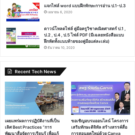
แจกไฟล์ word แบบฝึกทักษะการอ่าน ป.1-ป.3
เมษายน 6, 2020
ดาวน์โหลดไฟล์ คู่มือครูวิชาคณิตศาสตร์ ป.1 ,
ป.2 , ป.4 , ป.5 ไฟล์ PDF (มีเฉลยหนังสือแบบ
ฝึกหัดทั้งแนบท้ายของคู่มือแต่ละเล่ม)
ธันวาคม 10, 2020
Recent Tech News
เผยแพร่ผลการปฏิบัติงานที่เป็น
ขอเชิญอบรมออนไลน์ โครงการ
เลิศ Best Practices “การ
เสริมทักษะดิจิทัล สร้างสรรค์สื่อ
พัฒนาสื่อจัดการเรียนรู้ เพื่อแก้
การสอนยุคใหม่ด้วย Canva