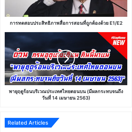
ที่
ถูก
ต้อง
ด้วย
การทดสอบประสิทธิภาพสื่อการสอนที่ถูกต้องด้วย E1/E2
E1/E2
พายุ
ฤดู
ร้อน
บริเวณ
ประเทศไทย
ตอน
บน
(มี
ผลก
ระ
พายุฤดูร้อนบริเวณประเทศไทยตอนบน (มีผลกระทบจนถึง
ทบ
วันที่ 14 เมษายน 2563)
จนถึง
วัน
ที่
14
Related Articles
เมษายน