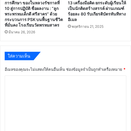
การศึกษา ของในหลวงรัชกาลที่
13 เครื่องมือคิด ยกระดับผู้เรียนให้
10 สู่การปฏิบัติ ชื่อผลงาน : “ลูก
เป็นนักคิดสร้างสรรค์ ผ่านเกณฑ์
พระพรหมเด็กดี ศรีสาคร” ด้วย
ร้อยละ 80 รับเกียรติบัตรทันทีทาง
กระบวนการ PSK บนพื้นฐานชีวิต
อีเมล
ที่มั่นคง โรงเรียนวัดพรหมสาคร
พฤศจิกายน 21, 2025
มีนาคม 26, 2026
ใส่ความเห็น
อีเมลของคุณจะไม่แสดงให้คนอื่นเห็น
ช่องข้อมูลจำเป็นถูกทำเครื่องหมาย
*
ค
ว
า
ม
เ
ห็