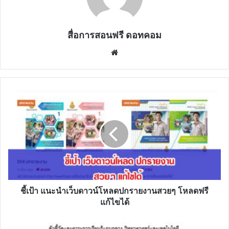
สื่อการสอนฟรี ดอทคอม
Website
ชี้
เป้า
แนะนำ
เว็บ
ดาวน์โหลด
ปก
ราย
งาน
สวยๆ
โหลด
ชี้เป้า แนะนำเว็บดาวน์โหลดปกรายงานสวยๆ โหลดฟรี
ฟรี
แก้ไขได้
แก้ไข
ได้
ตัว