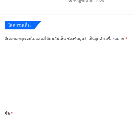
กรกฎาคม 30, 2025
ใส่ความเห็น
อีเมลของคุณจะไม่แสดงให้คนอื่นเห็น
ช่องข้อมูลจำเป็นถูกทำเครื่องหมาย
*
ค
ว
า
ม
เ
ห็
น
*
ชื่อ
*