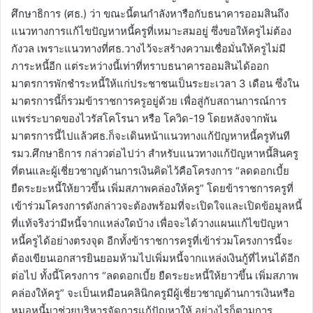
ศึกษาธิการ (ศธ.) ว่า ขณะนี้ตนกำลังหารือกับธนาคารออมสินถึง
แนวทางการแก้ไขปัญหาหนี้ครูที่เหมาะสมอยู่ ซึ่งขอให้ครูไม่ต้อง
กังวล เพราะแนวทางที่ศธ.วางไว้จะสร้างความเชื่อมั่นให้ครูไม่มี
ภาระหนี้อีก แต่ระหว่างนี้เท่าที่ทราบธนาคารออมสินได้ออก
มาตรการพักชำระหนี้ให้แก่ประชาชนเป็นระยะเวลา 3 เดือน ซึ่งใน
มาตรการนี้ก็รวมข้าราชการครูอยู่ด้วย เพื่อสู่กับสถานการณ์การ
แพร่ระบาดของไวรัสโคโรนา หรือ โควิด-19 โดยหลังจากพ้น
มาตรการนี้ไปแล้วศธ.ก็จะเดินหน้าแนวทางแก้ปัญหาหนี้ครูทันที
รมว.ศึกษาธิการ กล่าวต่อไปว่า สำหรับแนวทางแก้ปัญหาหนี้สินครู
ที่ตนและผู้เชี่ยวชาญด้านการเงินคิดไว้คือโครงการ “ลดดอกเบี้ย
ยืดระยะหนี้ให้ยาวขึ้น เพิ่มสภาพคล่องให้ครู” โดยข้าราชการครูที่
เข้าร่วมโครงการดังกล่าวจะต้องพร้อมที่จะเปิดใจและเปิดข้อมูลหนี้
ที่แท้จริงว่ามีหนี้จากแหล่งใดบ้าง เพื่อจะได้วางแผนแก้ไขปัญหา
หนี้ครูได้อย่างตรงจุด อีกทั้งข้าราชการครูที่เข้าร่วมโครงการนี้จะ
ต้องเขียนเอกสารยินยอมห้ามไปเพิ่มหนี้จากแหล่งเงินกู้ที่ไหนได้อีก
ต่อไป ทั้งนี้โครงการ “ลดดอกเบี้ย ยืดระยะหนี้ให้ยาวขึ้น เพิ่มสภาพ
คล่องให้ครู” จะเป็นเหมือนคลินิกครูมีผู้เชี่ยวชาญด้านการเงินหรือ
หมอหนี้มาช่วยบริหารจัดการแก้ปัญหาให้ อย่างไรก็ตามการ