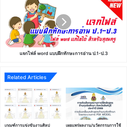
จำเป็น
ไฟล์
หาก
word
เรา
แบบ
ต้อง
ฝึก
เคอร์ฟิว
ทักษะ
24
การ
ชม
อ่าน
ป.1-
ป.3
แจกไฟล์ word แบบฝึกทักษะการอ่าน ป.1-ป.3
Related Articles
เกณฑ์การแข่งขันงานศิลป
เผยแพร่ผลงาน/นวัตกรรมการใช้