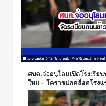
ศบค.จ่ออนุโลมเปิดโรงเรียนบางแห่ง - จัดระเบียบถนนข้าวสารใหม
ศบค.จ่ออนุโลมเปิดโรงเรียน
ใหม่ – โคราชปลดล็อคโรงแ