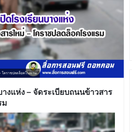
่ - โคราชปลดล็อคโรงแรม
บางแห่ง – จัดระเบียบถนนข้าวสาร
รม