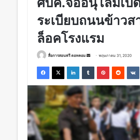
ศบค.จ่ออนุโลมเปิด
ระเบียบถนนข้าวส
ล็อคโรงแรม
Send
สื่อการสอนฟรี ดอทคอม
พฤษภาคม 31, 2020
an
Facebook
X
LinkedIn
Tumblr
Pinterest
Reddit
email