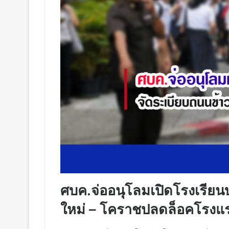
ศบค.จ่ออนุโลมเปิดโรงเรียน
ใหม่ – โคราชปลดล็อคโรงแ