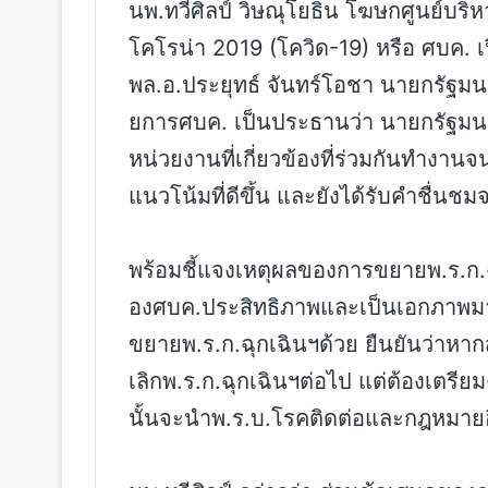
นพ.ทวีศิลป์ วิษณุโยธิน โฆษกศูนย์บร
โคโรน่า 2019 (โควิด-19) หรือ ศบค. เ
พล.อ.ประยุทธ์ จันทร์โอชา นายกรัฐม
ยการศบค. เป็นประธานว่า นายกรัฐมน
หน่วยงานที่เกี่ยวข้องที่ร่วมกันทำงานจ
แนวโน้มที่ดีขึ้น และยังได้รับคำชื่น
พร้อมชี้แจงเหตุผลของการขยายพ.ร.ก.ฉุ
องศบค.ประสิทธิภาพและเป็นเอกภาพมาก
ขยายพ.ร.ก.ฉุกเฉินฯด้วย ยืนยันว่าห
เลิกพ.ร.ก.ฉุกเฉินฯต่อไป แต่ต้องเตร
นั้นจะนำพ.ร.บ.โรคติดต่อและกฎหมายอื