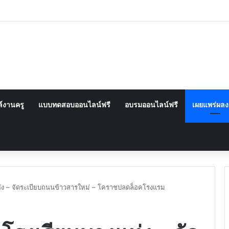
์งานครู
แบบทดสอบออนไลน์ฟรี
อบรมออนไลน์ฟรี
เผยแพร่ผล
ห่ง – จัดระเบียบถนนข้าวสารใหม่ – โคราชปลดล็อคโรงแรม