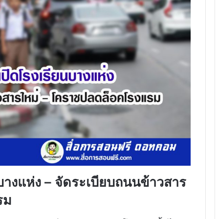
บางแห่ง – จัดระเบียบถนนข้าวสาร
รม