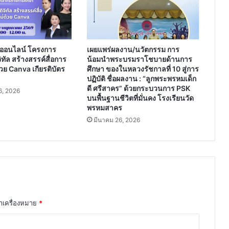
รู้
ภาษา
ต่าง
ประเทศ
ออนไลน์ โครงการ
เผยแพร่ผลงาน/นวัตกรรม การ
โรง
ิทัล สร้างสรรค์สื่อการ
น้อมนำพระบรมราโชบายด้านการ
เรียน
วย Canva เกียรติบัตร
ศึกษา ของในหลวงรัชกาลที่ 10 สู่การ
กาญจนา
ปฏิบัติ ชื่อผลงาน : “ลูกพระพรหมเด็ก
ภิเษก
ดี ศรีสาคร” ด้วยกระบวนการ PSK
, 2026
วิทยาลัย
บนพื้นฐานชีวิตที่มั่นคง โรงเรียนวัด
สุพรรณบุรี
พรหมสาคร
มีนาคม 26, 2026
ทำเครื่องหมาย
*