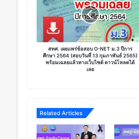
แพร่
ข้อสอบ
O-
NET
ม.3
ปี
การ
ศึกษา
สทศ. เผยแพร่ข้อสอบ O-NET ม.3 ปีการ
2564
ศึกษา 2564 (สอบวันที่ 13 กุมภาพันธ์ 2565)
(สอบ
พร้อมเฉลยแล้วทางเว็บไซต์ ดาวน์โหลดได้
วัน
เลย
ที่
13
กุมภาพันธ์
2565)
พร้อม
เฉลย
Related Articles
แล้ว
ทาง
เว็บไซต์
ดาวน์โหลด
ได้