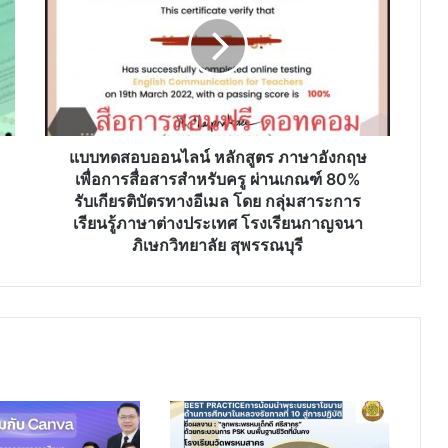
ออนไลน์
หลักสูตร
ภาษา
อังกฤษ
เพื่อ
การ
สื่อสาร
สำหรับ
แบบทดสอบออนไลน์ หลักสูตร ภาษาอังกฤษ
ครู
เพื่อการสื่อสารสำหรับครู ผ่านเกณฑ์ 80%
ผ่าน
รับเกียรติบัตรทางอีเมล โดย กลุ่มสาระการ
เกณฑ์
เรียนรู้ภาษาต่างประเทศ โรงเรียนกาญจนา
80%
ภิเษกวิทยาลัย สุพรรณบุรี
รับ
เกียรติ
บัตร
ทาง
อีเมล
โดย
กลุ่ม
สาระ
การ
เรียน