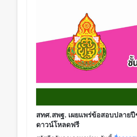
สทศ.สพฐ. เผยแพร่ข้อสอบปลายปีช
ดาวน์โหลดฟรี