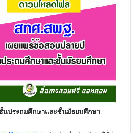
ั้นประถมศึกษาและชั้นมัธยมศึกษา