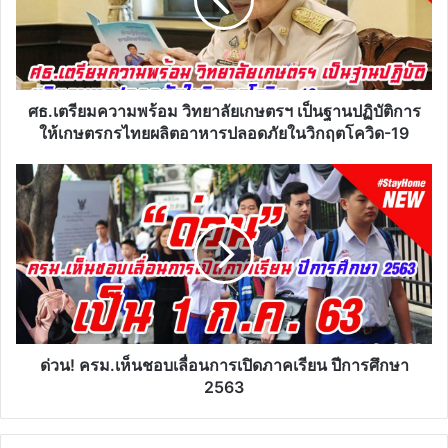
ลัย
เกษตรฯ
เป็น
ฐาน
ปฏิบัติ
การ
ศธ.เตรียมความพร้อม วิทยาลัยเกษตรฯ เป็นฐานปฏิบัติการ
ให้
ให้เกษตรกรไทยผลิตอาหารปลอดภัยในวิกฤตโควิด-19
เกษตรกร
ไทย
ด่วน!
ผลิต
ครม.เห็น
อาหาร
ชอบ
ปลอดภัย
เลื่อน
ใน
การ
วิกฤต
เปิด
โค
ภาค
วิด-19
เรียน
ปี
การ
ด่วน! ครม.เห็นชอบเลื่อนการเปิดภาคเรียน ปีการศึกษา
ศึกษา
2563
2563