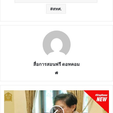
สทศ.
สื่อการสอนฟรี ดอทคอม
Website
ศธ.เตรียม
ความ
พร้อม
วิทยา