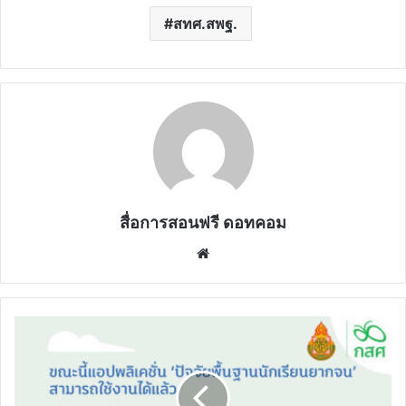
สทศ.สพฐ.
สื่อการสอนฟรี ดอทคอม
Website
ขณะ
นี้
แอป
พลิ
เคชั่น"ปัจจัย