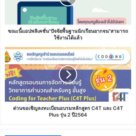
พื้น
ฐาน
นักเรียน
ยากจน"สามารถ
ใช้
ขณะนี้แอปพลิเคชั่น"ปัจจัยพื้นฐานนักเรียนยากจน"สามารถ
งาน
ใช้งานได้แล้ว
ได้
แล้ว
ด่วน
ขอ
เชิญ
ลง
ทะเบียน
อบรม
หลักสูตร
C4T
และ
C4T
ด่วนขอเชิญลงทะเบียนอบรมหลักสูตร C4T และ C4T
Plus
Plus รุ่น 2 ปี2564
รุ่น
2
ปี2564