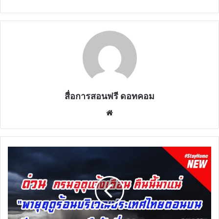
สื่อการสอนฟรี ดอทคอม
Website
พายุ
ฤดู
ร้อน
บริเวณ
ประเทศไทย
ตอน
บน