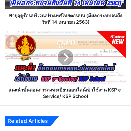
(มี
ผลก
ระ
พายุฤดูร้อนบริเวณประเทศไทยตอนบน (มีผลกระทบจนถึง
ทบ
วันที่ 14 เมษายน 2563)
จนถึง
วัน
แนะนำ
ที่
ขั้น
14
ตอน
เมษายน
การ
2563)
ลง
ทะเบียน
ออนไลน์
เข้า
ใช้
งาน
แนะนำขั้นตอนการลงทะเบียนออนไลน์เข้าใช้งาน KSP e-
KSP
Service/ KSP School
e-
Service/
KSP
School
Related Articles