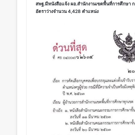
สพฐ.มีหนังสือ​แจ้ง​ ผอ.สำนักงานเขตพื้นที่​การศึกษา​ ก
อัตราว่างจำนวน 4,428 ตำแหน่ง​