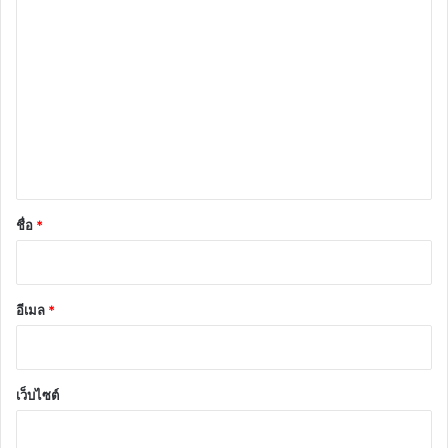
ค
ว
า
ม
เ
ห็
น
*
ชื่อ
*
อีเมล
*
เว็บไซต์