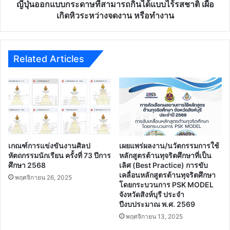
เอกชน
รสชาติ
ญี่ปุ่นออกแบบกระดาษที่สามารถกินได้แบบไร้รสชาติ เผื่อ
ได้
เผื่อ
เกิดหิวระหว่างจดงาน หรือทำงาน
เกิด
หิว
ระหว่าง
จด
Related Articles
งาน
หรือ
ทำงาน
เกณฑ์การแข่งขันงานศิลป
เผยแพร่ผลงาน/นวัตกรรมการใช้
หัตถกรรมนักเรียน ครั้งที่ 73 ปีการ
หลักสูตรต้านทุจริตศึกษาที่เป็น
ศึกษา 2568
เลิศ (Best Practice) การขับ
เคลื่อนหลักสูตรต้านทุจริตศึกษา
พฤศจิกายน 26, 2025
โดยกระบวนการ PSK MODEL
จังหวัดสิงห์บุรี ประจํา
ปีงบประมาณ พ.ศ. 2569
พฤศจิกายน 13, 2025