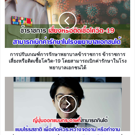
ปรับ
เกณฑ์
การ
รักษา
พยาบาล
ข้าราชการ
ข้าราชการ
เสี่ยง
หรือ
การปรับเกณฑ์การรักษาพยาบาลข้าราชการ ข้าราชการ
ติด
เสี่ยงหรือติดเชื้อโควิด-19 โดยสามารถเบิกค่ารักษาในโรง
เชื้อ
พยาบาลเอกชนได้
โค
วิด-19
ญี่ปุ่น
โดย
ออกแบบ
สามารถ
กระดาษ
เบิก
ที่
ค่า
สามารถ
รักษา
กิน
ใน
ได้
โรง
แบบ
พยาบาล
ไร้