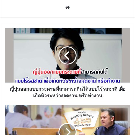
Website
ญี่ปุ่น
ออกแบบ
กระดาษ
ที่
สามารถ
กิน
ได้
แบบ
ไร้
รสชาติ
ญี่ปุ่นออกแบบกระดาษที่สามารถกินได้แบบไร้รสชาติ เผื่อ
เผื่อ
เกิดหิวระหว่างจดงาน หรือทำงาน
เกิด
หิว
ครู
ระหว่าง
ตั้น
จด
ให้
งาน
นิยาม
หรือ
เปิด