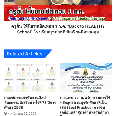
ทำงาน
เทอม
1
ก.ค.
“Back
to
ครูตั้น ให้นิยามเปิดเทอม 1 ก.ค. “Back to HEALTHY
HEALTHY
School” โรงเรียนสุขภาพดี นักเรียนมีความสุข
School”
โรงเรียน
สุขภาพ
ดี
Related Articles
นักเรียน
มี
ความ
สุข
เกณฑ์การแข่งขันงานศิลป
เผยแพร่ผลงาน/นวัตกรรมการใช้
หัตถกรรมนักเรียน ครั้งที่ 73 ปีการ
หลักสูตรต้านทุจริตศึกษาที่เป็น
ศึกษา 2568
เลิศ (Best Practice) การขับ
เคลื่อนหลักสูตรต้านทุจริตศึกษา
พฤศจิกายน 26, 2025