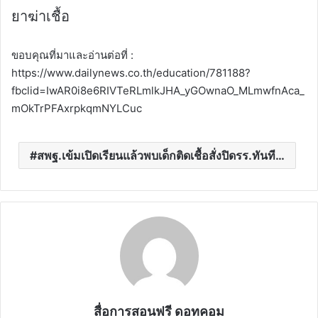
ยาฆ่าเชื้อ
ขอบคุณที่มาและอ่านต่อที่ :
https://www.dailynews.co.th/education/781188?
fbclid=IwAR0i8e6RIVTeRLmlkJHA_yGOwnaO_MLmwfnAca_
mOkTrPFAxrpkqmNYLCuc
สพฐ.เข้มเปิดเรียนแล้วพบเด็กติดเชื้อสั่งปิดรร.ทันที…
สื่อการสอนฟรี ดอทคอม