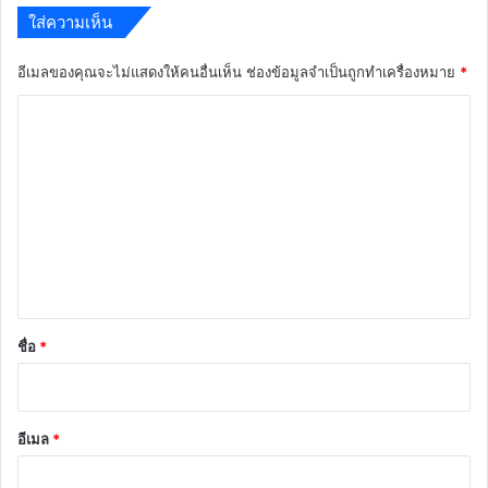
ใส่ความเห็น
อีเมลของคุณจะไม่แสดงให้คนอื่นเห็น
ช่องข้อมูลจำเป็นถูกทำเครื่องหมาย
*
ค
ว
า
ม
เ
ห็
น
*
ชื่อ
*
อีเมล
*