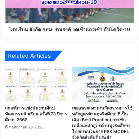
ภาษา
เข้า
อังกฤษ
แถว
เมือง
เช้า
ย่า
กัน
โม
โค
โรงเรียน สังกัด กทม. รณรงค์ งดเข้าแถวเช้า กันโควิด-19
ปี
วิด-19
2561
Related Articles
เกณฑ์การแข่งขันงานศิลป
เผยแพร่ผลงาน/นวัตกรรมการใช้
หัตถกรรมนักเรียน ครั้งที่ 73 ปีการ
หลักสูตรต้านทุจริตศึกษาที่เป็น
ศึกษา 2568
เลิศ (Best Practice) การขับ
เคลื่อนหลักสูตรต้านทุจริตศึกษา
พฤศจิกายน 26, 2025
โดยกระบวนการ PSK MODEL
จังหวัดสิงห์บุรี ประจํา