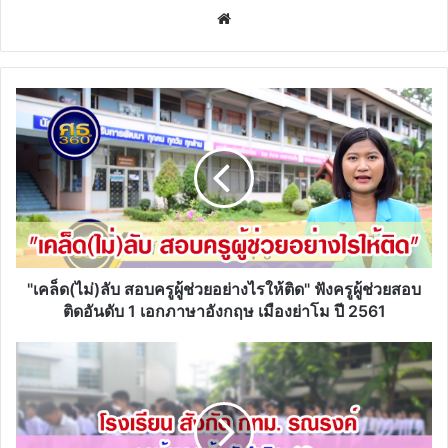
Website
"เคล็ด(ไม่)ลับ
สอบ
ครู
ผู้
ช่วย
อย่างไร
ให้
ติด"
ฟัง
ครู
"เคล็ด(ไม่)ลับ สอบครูผู้ช่วยอย่างไรให้ติด" ฟังครูผู้ช่วยสอบ
ผู้
ติดอันดับ 1 เอกภาษาอังกฤษ เมืองย่าโม ปี 2561
ช่วย
สอบ
โรงเรียน
ติด
สังกัด
อันดับ
กทม.
1
รณรงค์
เอก
งด