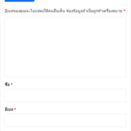
อีเมลของคุณจะไม่แสดงให้คนอื่นเห็น
ช่องข้อมูลจำเป็นถูกทำเครื่องหมาย
*
ค
ว
า
ม
เ
ห็
น
*
ชื่อ
*
อีเมล
*