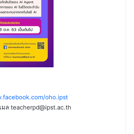
w.facebook.com/oho.ipst
ีเมล teacherpd@ipst.ac.th