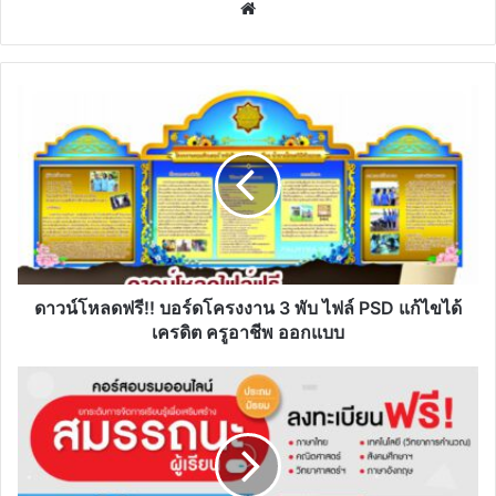
Website
ดาวน์โหลด
ฟรี!!
บอร์ด
โครง
งาน
3
พับ
ไฟล์
PSD
แก้ไข
ดาวน์โหลดฟรี!! บอร์ดโครงงาน 3 พับ ไฟล์ PSD แก้ไขได้
ได้
เครดิต ครูอาชีพ ออกแบบ
เครดิต
ครู
สมัคร
อาชีพ
ด่วน...
ออกแบบ
อบรม
ออนไลน์
ฟรี
กับ