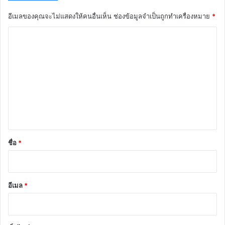
อีเมลของคุณจะไม่แสดงให้คนอื่นเห็น
ช่องข้อมูลจำเป็นถูกทำเครื่องหมาย
*
ค
ว
า
ม
เ
ห็
น
*
ชื่อ
*
อีเมล
*