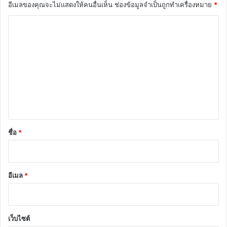
อีเมลของคุณจะไม่แสดงให้คนอื่นเห็น
ช่องข้อมูลจำเป็นถูกทำเครื่องหมาย
*
ค
ว
า
ม
เ
ห็
น
*
ชื่อ
*
อีเมล
*
เว็บไซต์