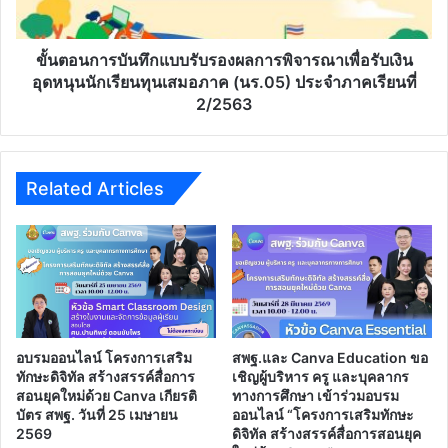
การ
พิจารณา
เพื่อ
ขั้นตอนการบันทึกแบบรับรองผลการพิจารณาเพื่อรับเงิน
รับ
อุดหนุนนักเรียนทุนเสมอภาค (นร.05) ประจำภาคเรียนที่
เงิน
2/2563
อุดหนุน
นักเรียน
ทุน
เสมอ
Related Articles
ภาค
(นร.05)
ประจำ
ภาค
เรียน
ที่
2/2563
อบรมออนไลน์ โครงการเสริม
สพฐ.และ Canva Education ขอ
ทักษะดิจิทัล สร้างสรรค์สื่อการ
เชิญผู้บริหาร ครู และบุคลากร
สอนยุคใหม่ด้วย Canva เกียรติ
ทางการศึกษา เข้าร่วมอบรม
บัตร สพฐ. วันที่ 25 เมษายน
ออนไลน์ “โครงการเสริมทักษะ
2569
ดิจิทัล สร้างสรรค์สื่อการสอนยุค