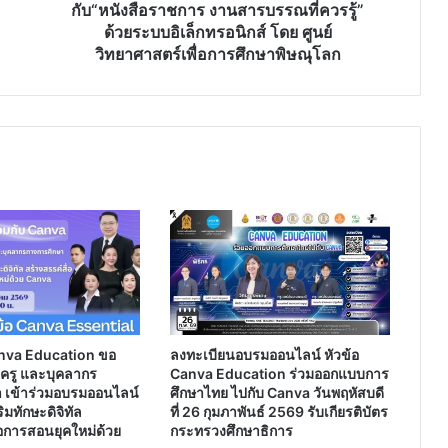
ราชการ
กับ“หนังสือราชการ งานสารบรรณที่ควรรู้”
งาน
ด้วยระบบอิเล็กทรอนิกส์ โดย ศูนย์
สารบรรณ
วิทยาศาสตร์เพื่อการศึกษาพิษณุโลก
ที่
ควร
รู้”
ด้วย
ระบบ
อิเล็กทรอนิกส์
โดย
ศูนย์
วิทยาศาสตร์
เพื่อ
การ
ศึกษา
พิษณุโลก
nva Education ขอ
ลงทะเบียนอบรมออนไลน์ หัวข้อ
ร ครู และบุคลากร
Canva Education ร่วมออกแบบการ
 เข้าร่วมอบรมออนไลน์
ศึกษาไทย ไปกับ Canva วันพฤหัสบดี
มทักษะดิจิทัล
ที่ 26 กุมภาพันธ์ 2569 รับเกียรติบัตร
่อการสอนยุคใหม่ด้วย
กระทรวงศึกษาธิการ