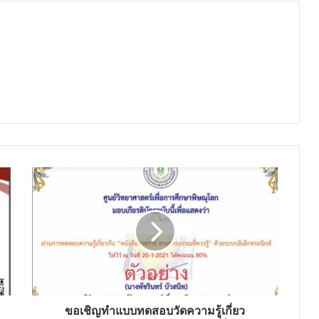
ขอ
เชิญ
ทำ
แบบ
ทดสอบ
วัด
ความ
รู้
เกี่ยว
กับ“หนังสือ
ขอเชิญทำแบบทดสอบวัดความรู้เกี่ยว