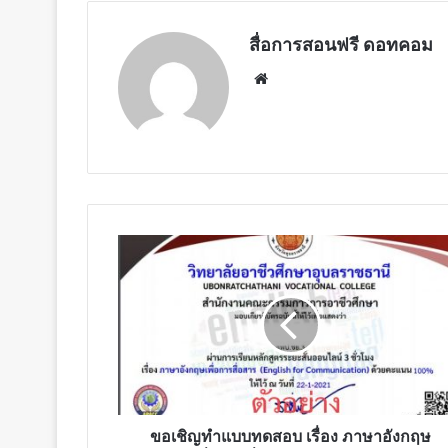
สื่อการสอนฟรี ดอทคอม
Website
ขอ
เชิญ
ทำ
แบบ
ทดสอบ
เรื่อง
ภาษา
อังกฤษ
เพื่อ
การ
ขอเชิญทำแบบทดสอบ เรื่อง ภาษาอังกฤษ