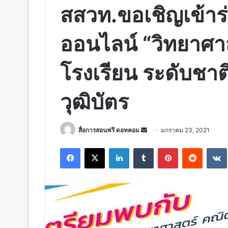
สสวท.ขอเชิญเข้าร
ออนไลน์ “วิทยาศา
โรงเรียน ระดับชาติ ค
วุฒิบัตร
Send
สื่อการสอนฟรี ดอทคอม
มกราคม 23, 2021
an
Facebook
X
LinkedIn
Tumblr
Pinterest
Reddit
email