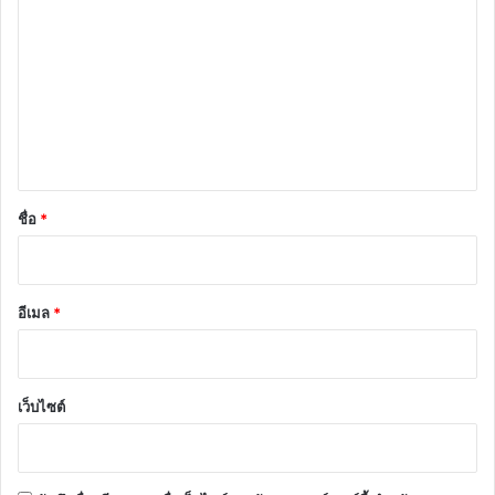
ว
า
ม
เ
ห็
น
*
ชื่อ
*
อีเมล
*
เว็บไซต์