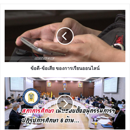
ข้อดี-
ข้อ
เสีย
ของ
การ
เรียน
ออนไลน์
ข้อดี-ข้อเสีย ของการเรียนออนไลน์
สภา
การ
ศึกษา
เห็น
ชอบ
ตั้ง
อนุกร
รม
การฯ