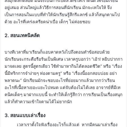
ส่งมุกตลกตลอด มันจะเป็นการเปิดสวิตซ์ให้เราตื่นตัวพร้อมเรียน
อยู่เสมอ ส่วนใหญ่แล้ววิธีการสอนที่นักเรียน มักจะเทใจให้ จึง
เป็นการสอนในแบบที่ทำให้นักเรียนรู้สึกรีแลกซ์ แล้วก็สนุกตามไป
ด้วย อะไรที่เคร่งเครียดน่าเบื่อ เด็กๆ ไม่ค่อยชอบ
2. สอนเทคนิคลัด
บางทีเวลาที่มาเรียนก็แอบคาดหวังไปถึงตอนทำข้อสอบด้วย
นักเรียนจะกระตือรือร้นเป็นพิเศษ เวลาครูบอกว่า “เอ้า! หยิบปากกา
มาจดเลย สูตรนี้สูตรเดียว ใช้ทำมาหากินได้ตลอดชีวิต” หรือ “เรื่อง
นี้มีทริกการจำง่ายๆ ท่องตามครู” หรือ “เรื่องนี้ออกสอบบ่อย อย่า
พลาดนะ” นักเรียนมักจะชอบอะไรที่ย่อยมากแล้วมากกว่าเรียน
อะไรที่เนื้อหาเยอะแยะไปหมด แต่จับต้องไม่ได้เลย อาจารย์ที่มีเท
คนิคเด็ดๆ มาฝากแบบนี้ จะทำให้เด็กรู้สึกว่า การเรียนเป็นเรื่องสนุก
แล้วก็ทำความเข้าใจตามได้ไม่ยากนัก
3. สอนแบบเล่าเรื่อง
เวลาเราตั้งใจฟังเรื่องอะไรก็แล้วแต่ หากมีคนมาเล่าเรื่อง