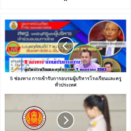
5
ช่อง
ทาง
การ
เข้า
รับ
การ
อบรม
ผู้
บริหาร
5 ช่องทาง การเข้ารับการอบรมผู้บริหารโรงเรียนและครู
โรงเรียน
ทั่วประเทศ
และ
ครู
สอศ.
ทั่ว
เตรียม
ประเทศ
สอบ
รอง
ผอ.สถาน
ศึกษา