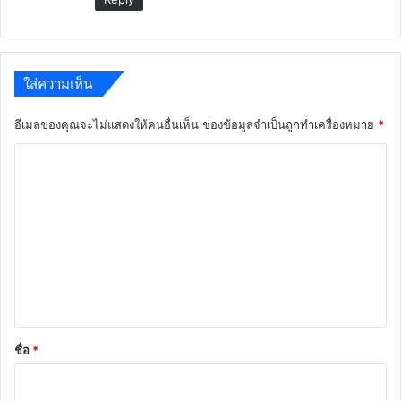
ใส่ความเห็น
อีเมลของคุณจะไม่แสดงให้คนอื่นเห็น
ช่องข้อมูลจำเป็นถูกทำเครื่องหมาย
*
ค
ว
า
ม
เ
ห็
น
*
ชื่อ
*