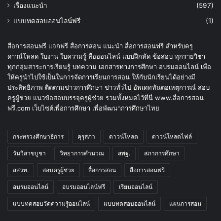
เรื่องแนะนำ
(597)
แบบทดสอบออนไลน์ฟรี
(1)
สื่อการสอนฟรี แจกฟรี สื่อการสอน แนะนำ สื่อการสอนฟรี สำหรับครู
ดาวน์โหลด ใบงาน ใบความรู้ สื่อออนไลน์ แบบฝึกหัด ข้อสอบ ทุกรายวิชา
ทุกกลุ่มสาระการเรียนรู้ บทความ เอกสารทางการศึกษา อบรมออนไลน์ เพื่อ
ให้ครูนำไปใช้เป็นในการจัดการเรียนการสอน ให้กับนักเรียนได้อย่างมี
ประสิทธิภาพ ติดตามข่าวการศึกษา ข่าวทั่วไป อัพเดททันต่อเหตุการณ์ สอบ
ครูผู้ช่วย แนวข้อสอบบรรจุครูผู้ช่วย รวมทั้งหมดไว้ที่นี่ www.สื่อการสอน
ฟรี.com เว็บไซต์เพื่อการศึกษา เพื่อพัฒนาการศึกษาไทย
กระทรวงศึกษาธิการ
คุรุสภา
ดาวน์โหลด
ดาวน์โหลดไฟล์
วันวิสาขบูชา
วิทยาการคำนวณ
สพฐ.
สภาการศึกษา
สสวท.
สอบครูผู้ช่วย
สื่อการสอน
สื่อการสอนฟรี
อบรมออนไลน์
อบรมออนไลน์ฟรี
เรียนออนไลน์
แบบทดสอบวัดความรู้ออนไลน์
แบบทดสอบออนไลน์
แผนการสอน