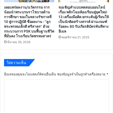
เผยแพร่ผลงาน/นวัตกรรม การ
ขอเชิญทำแบบทดสอบออนไลน์
น้อมนำพระบรมราโชบายด้าน
เรื่อง พลิกโฉมห้องเรียนสู่ยุคใหม่:
การศึกษา ของในหลวงรัชกาลที่
13 เครื่องมือคิด ยกระดับผู้เรียนให้
10 สู่การปฏิบัติ ชื่อผลงาน : “ลูก
เป็นนักคิดสร้างสรรค์ ผ่านเกณฑ์
พระพรหมเด็กดี ศรีสาคร” ด้วย
ร้อยละ 80 รับเกียรติบัตรทันทีทาง
กระบวนการ PSK บนพื้นฐานชีวิต
อีเมล
ที่มั่นคง โรงเรียนวัดพรหมสาคร
พฤศจิกายน 21, 2025
มีนาคม 26, 2026
ใส่ความเห็น
อีเมลของคุณจะไม่แสดงให้คนอื่นเห็น
ช่องข้อมูลจำเป็นถูกทำเครื่องหมาย
*
ค
ว
า
ม