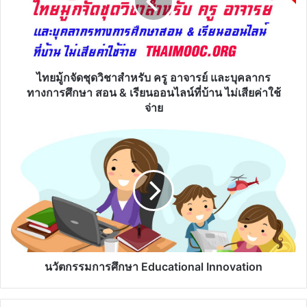
วิชา
สำหรับ
ครู
อาจารย์
และ
บุคลากร
ไทยมู้กจัดชุดวิชาสำหรับ ครู อาจารย์ และบุคลากร
ทางการ
ทางการศึกษา สอน & เรียนออนไลน์ที่บ้าน ไม่เสียค่าใช้
ศึกษา
จ่าย
สอน
&
นวัตกรรม
เรียน
การ
ออนไลน์
ศึกษา
ที่
Educational
บ้าน
Innovation
ไม่
เสีย
ค่า
ใช้
จ่าย
นวัตกรรมการศึกษา Educational Innovation