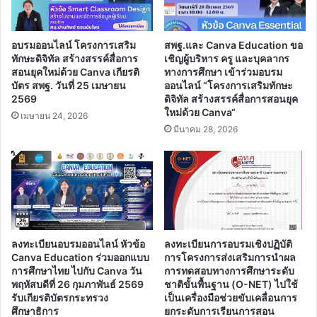
กระบวนการ
คิด
ขั้น
อบรมออนไลน์ โครงการเสริม
สพฐ.และ Canva Education ขอ
สูง
ทักษะดิจิทัล สร้างสรรค์สื่อการ
เชิญผู้บริหาร ครู และบุคลากร
เชิง
สอนยุคใหม่ด้วย Canva เกียรติ
ทางการศึกษา เข้าร่วมอบรม
ระบบ
บัตร สพฐ. วันที่ 25 เมษายน
ออนไลน์ “โครงการเสริมทักษะ
2569
ดิจิทัล สร้างสรรค์สื่อการสอนยุค
GPAS
ใหม่ด้วย Canva“
5
เมษายน 24, 2026
Steps
มีนาคม 28, 2026
ไป
พัฒนา
วิทยฐานะ
รองรับ
เกณฑ์
การ
ประเมิน
ลงทะเบียนอบรมออนไลน์ หัวข้อ
ลงทะเบียนการอบรมเชิงปฏิบัติ
สำหรับ
Canva Education ร่วมออกแบบ
การโครงการส่งเสริมการนำผล
ครู"
การศึกษาไทย ไปกับ Canva วัน
การทดสอบทางการศึกษาระดับ
พฤหัสบดีที่ 26 กุมภาพันธ์ 2569
ชาติขั้นพื้นฐาน (O-NET) ไปใช้
รับเกียรติบัตรกระทรวง
เป็นเครื่องมือช่วยขับเคลื่อนการ
ศึกษาธิการ
ยกระดับการเรียนการสอน