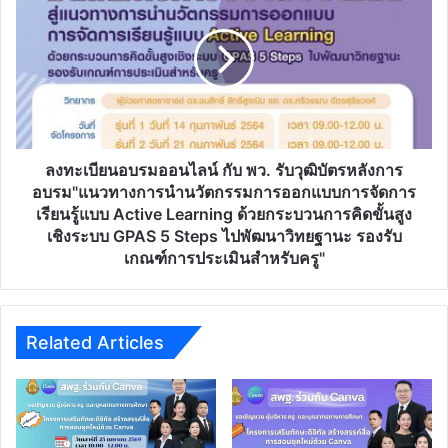
บัตร
อบรม
ออนไลน์
ออนไลน์
ทันที
กับ
โดย
พว.
สพม.35
รับ
วุฒิบัตร
หลัง
การ
ลงทะเบียนอบรมออนไลน์ กับ พว. รับวุฒิบัตรหลังการ
อบรม"แนวทาง
อบรม"แนวทางการนำนวัตกรรมการออกแบบการจัดการ
การนำ
เรียนรู้แบบ Active Learning ด้วยกระบวนการคิดขั้นสูง
นวัตกรรม
เชิงระบบ GPAS 5 Steps ไปพัฒนาวิทยฐานะ รองรับ
การ
เกณฑ์การประเมินสำหรับครู"
ออกแบบ
การ
จัดการ
เรียน
Related Articles
รู้
แบบ
Active
Learning
ด้วย