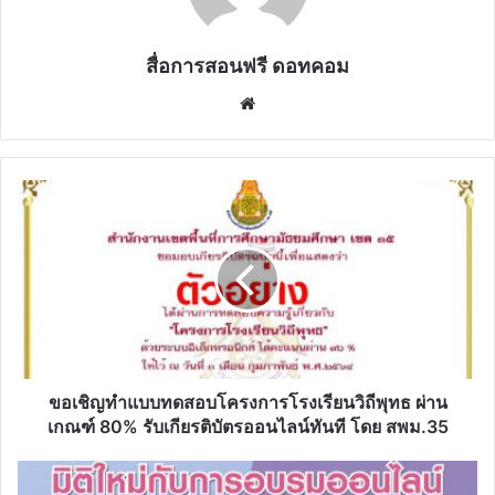
สื่อการสอนฟรี ดอทคอม
Website
ขอ
เชิญ
ทำ
แบบ
ทดสอบ
โครงการ
โรงเรียน
วิถี
พุทธ
ผ่าน
ขอเชิญทำแบบทดสอบโครงการโรงเรียนวิถีพุทธ ผ่าน
เกณฑ์
เกณฑ์ 80% รับเกียรติบัตรออนไลน์ทันที โดย สพม.35
80%
รับ
ลง
เกียรติ
ทะเบียน