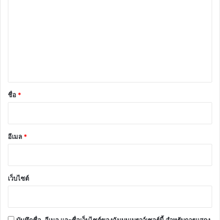
ว
า
ม
เ
ห็
น
*
ชื่อ
*
อีเมล
*
เว็บไซต์