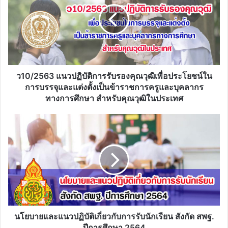
การ
รับรอง
คุณวุฒิ
เพื่อ
ประโยชน์
ใน
การ
ว10/2563 แนวปฏิบัติการรับรองคุณวุฒิเพื่อประโยชน์ใน
บรรจุ
การบรรจุและแต่งตั้งเป็นข้าราชการครูและบุคลากร
และ
ทางการศึกษา สำหรับคุณวุฒิในประเทศ
แต่ง
ตั้ง
นโยบาย
เป็น
และ
ข้าราชการ
แนว
ครู
ปฏิบัติ
และ
เกี่ยว
บุคลากร
กับ
ทางการ
การ
ศึกษา
รับ
สำหรับ
นักเรียน
คุณวุฒิ
สังกัด
นโยบายและแนวปฏิบัติเกี่ยวกับการรับนักเรียน สังกัด สพฐ.
ใน
สพฐ.
ปีการศึกษา 2564