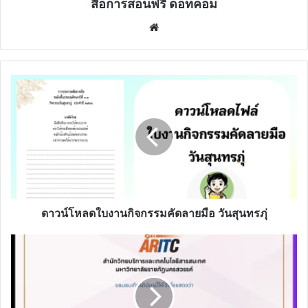
สื่อการสอนฟรี ดอทคอม
Website
ดาวน์โหลด
ใบ
งาน
กิจกรรม
คัด
ลายมือ
วัน
สุ
นทรภุ่
ดาวน์โหลดใบงานกิจกรรมคัดลายมือ วันสุนทรภุ่
ลง
ทะเบียน
อบรม
ออนไลน์
สร้าง