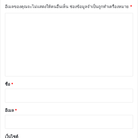
อีเมลของคุณจะไม่แสดงให้คนอื่นเห็น
ช่องข้อมูลจำเป็นถูกทำเครื่องหมาย
*
ค
ว
า
ม
เ
ห็
น
*
ชื่อ
*
อีเมล
*
เว็บไซต์