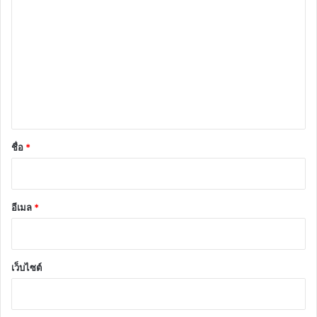
ว
า
ม
เ
ห็
น
*
ชื่อ
*
อีเมล
*
เว็บไซต์