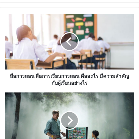
สื่อ
การ
สอน
สื่อ
การ
เรียน
การ
สอน
คือ
อะไร
สื่อการสอน สื่อการเรียนการสอน คืออะไร มีความสำคัญ
มี
กับผู้เรียนอย่างไร
ความ
สำคัญ
ความ
กับ
หมาย
ผู้
และ
เรียน
ประเภท
อย่างไร
ของ
สื่อ
การ