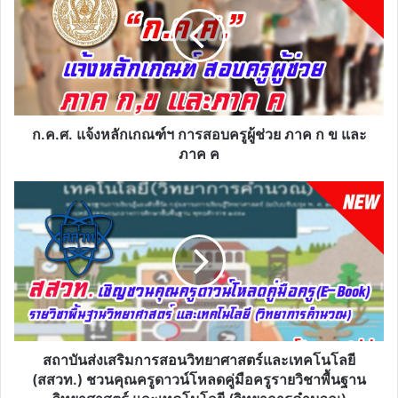
หลัก
เกณฑ์ฯ
การ
สอบ
ครู
ผู้
ช่วย
ภาค
ก.ค.ศ. แจ้งหลักเกณฑ์ฯ การสอบครูผู้ช่วย ภาค ก ข และ
ก
ภาค ค
ข
และ
สถาบัน
ภาค
ส่ง
ค
เสริม
การ
สอน
วิทยาศาสตร์
และ
เทคโนโลยี
(สสวท.)
ชวน
สถาบันส่งเสริมการสอนวิทยาศาสตร์และเทคโนโลยี
คุณครู
(สสวท.) ชวนคุณครูดาวน์โหลดคู่มือครูรายวิชาพื้นฐาน
ดาวน์โหลด