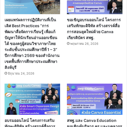
เผยแพร่ผลการปฏิบัติงานที่เป็น
ขอเชิญอบรมออนไลน์ โครงการ
เลิศ Best Practices “การ
เสริมทักษะดิจิทัล สร้างสรรค์สื่อ
พัฒนาสื่อจัดการเรียนรู้ เพื่อแก้
การสอนยุคใหม่ด้วย Canva
ปัญหาให้นักเรียนอ่านออกเขียน
เกียรติบัตร สพฐ.
ได้ ของครูผู้สอนวิชาภาษาไทย
พฤษภาคม 26, 2026
ระดับชั้นประถมศึกษาปีที่ 1 – 3”
ปีการศึกษา 2569 ของสำนักงาน
เขตพื้นที่การศึกษาประถมศึกษา
สิงห์บุรี
มิถุนายน 24, 2026
อบรมออนไลน์ โครงการเสริม
สพฐ.และ Canva Education
ทักษะดิจิทัล สร้างสรรค์สื่อการ
ขอเชิญผู้บริหาร ครู และบุคลากร