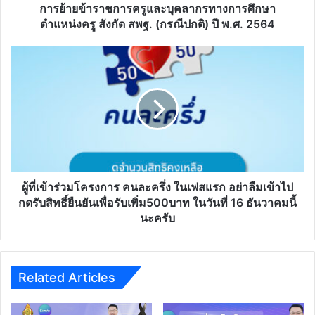
ครู
การย้ายข้าราชการครูและบุคลากรทางการศึกษา
สังกัด
ตำแหน่งครู สังกัด สพฐ. (กรณีปกติ) ปี พ.ศ. 2564
สพฐ.
(กรณี
ผู้
ปกติ)
ที่
ปี
เข้า
พ.ศ.
ร่วม
2564
โครงการ
คนละ
ครึ่ง
ใน
เฟส
แรก
ผู้ที่เข้าร่วมโครงการ คนละครึ่ง ในเฟสแรก อย่าลืมเข้าไป
อย่า
กดรับสิทธิ์ยืนยันเพื่อรับเพิ่ม500บาท ในวันที่ 16 ธันวาคมนี้
ลืม
นะครับ
เข้าไป
กด
รับ
สิทธิ์
Related Articles
ยืนยัน
เพื่อ