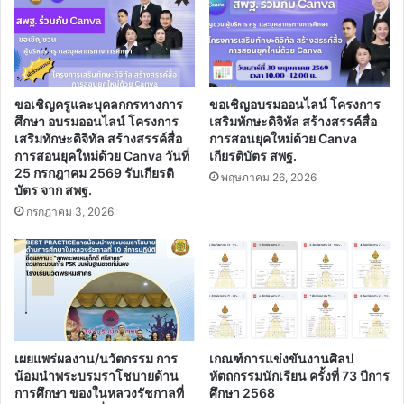
รับ
เพิ่ม500บาท
ใน
วัน
ที่
16
ขอเชิญครูและบุคลกกรทางการ
ขอเชิญอบรมออนไลน์ โครงการ
ธันวาคม
ศึกษา อบรมออนไลน์ โครงการ
เสริมทักษะดิจิทัล สร้างสรรค์สื่อ
นี้
เสริมทักษะดิจิทัล สร้างสรรค์สื่อ
การสอนยุคใหม่ด้วย Canva
การสอนยุคใหม่ด้วย Canva วันที่
เกียรติบัตร สพฐ.
นะ
25 กรกฎาคม 2569 รับเกียรติ
ครับ
พฤษภาคม 26, 2026
บัตร จาก สพฐ.
กรกฎาคม 3, 2026
เผยแพร่ผลงาน/นวัตกรรม การ
เกณฑ์การแข่งขันงานศิลป
น้อมนำพระบรมราโชบายด้าน
หัตถกรรมนักเรียน ครั้งที่ 73 ปีการ
การศึกษา ของในหลวงรัชกาลที่
ศึกษา 2568